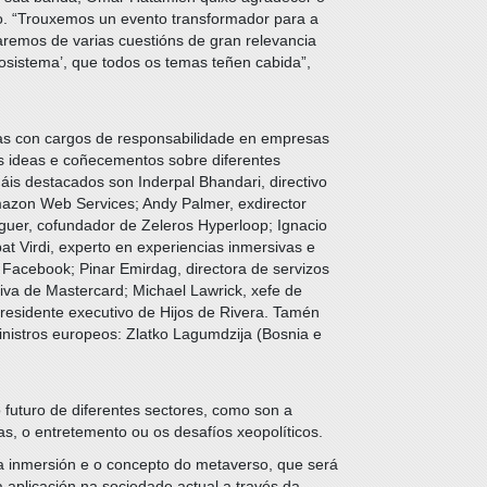
. “Trouxemos un evento transformador para a
aremos de varias cuestións de gran relevancia
cosistema’, que todos os temas teñen cabida”,
s con cargos de responsabilidade en empresas
s ideas e coñecementos sobre diferentes
is destacados son Inderpal Bhandari, directivo
mazon Web Services; Andy Palmer, exdirector
guer, cofundador de Zeleros Hyperloop; Ignacio
pat Virdi, experto en experiencias inmersivas e
 Facebook; Pinar Emirdag, directora de servizos
tiva de Mastercard; Michael Lawrick, xefe de
presidente executivo de Hijos de Rivera. Tamén
nistros europeos: Zlatko Lagumdzija (Bosnia e
 futuro de diferentes sectores, como son a
anzas, o entretemento ou os desafíos xeopolíticos.
a inmersión e o concepto do metaverso, que será
úa aplicación na sociedade actual a través da