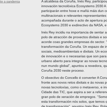
A alcaldesa da Coruña, Inés Rey, participo
nte a pandemia
innovación tecnolóxica Ecosystems 2030 A
participarán entre hoxe e mañá máis dun c
multinacionais e relevantes representantes 
acompañada durante o acto de apertura po
Ecosystems 2030 e exdirectivo da NASA, e 
Inés Rey incidiu na importancia de sentar 
polo de atracción de proxectos dixitais e s
acorde coas grandes empresas do sector. “
transformación da Coruña. Un espazo de in
sociais, medioambientais e dixitais. Un ec
de innovación e o necesarias que son para
urbano aberto para integrar as novas tecno
nun mundo global”, apuntou a rexedora, qu
Coruña 2030 neste proceso.
O obxectivo do Concello é converter A Cor
fronte aos novos retos dixitais e ás novas 
novas tecnoloxías, como o metaverso, e in
Cidade das TIC, que aspira a ser a referencia
gran polo de xeración de empregos. “Somo
esta transformación nós solos, que temos 
de transformación”, apuntou Inés Rey. Po