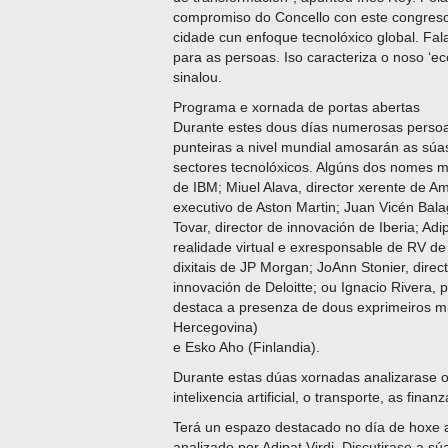
compromiso do Concello con este congreso
cidade cun enfoque tecnolóxico global. Fal
para as persoas. Iso caracteriza o noso ‘e
sinalou.
Programa e xornada de portas abertas
Durante estes dous días numerosas persoa
punteiras a nivel mundial amosarán as súa
sectores tecnolóxicos. Algúns dos nomes má
de IBM; Miuel Alava, director xerente de A
executivo de Aston Martin; Juan Vicén Bala
Tovar, director de innovación de Iberia; Adi
realidade virtual e exresponsable de RV de
dixitais de JP Morgan; JoAnn Stonier, direc
innovación de Deloitte; ou Ignacio Rivera, 
destaca a presenza de dous exprimeiros mi
Hercegovina)
e Esko Aho (Finlandia).
Durante estas dúas xornadas analizarase o
intelixencia artificial, o transporte, as fin
Terá un espazo destacado no día de hoxe 
analizado por Adipat Virdi. Discutirase a s