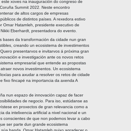
u este xoves na inauguración do congreso de
 Coruña Summit 2022. Neste encontro
entenar de altos cargos de empresas
públicos de distintos países. A rexedora estivo
r Omar Hatamleh, presidente executivo de
Nikki Eberhardt, presentadora do evento.
as bases da transformación da cidade nun gran
ostibles, creando un ecosistema de investimentos
Quero presentarvos e invitarvos á próxima gran
novación e investigación ante os novos retos
osistema empresarial que entende as propostas
 atraer novos investimentos. Un ecosistema
loxías para axudar a resolver os retos de cidade
e fixo fincapé na importancia da axenda A
uña nun espazo de innovación capaz de facer
posibilidades de negocio. Para iso, estúdanse as
vístese en proxectos de gran relevancia como a
 da intelixencia artificial a nivel nacional e un
s conscientes de que non podemos levar a cabo
que ser parte dun grande ecosistema
la súa banda, Omar Hatamleh quixo agradecer o