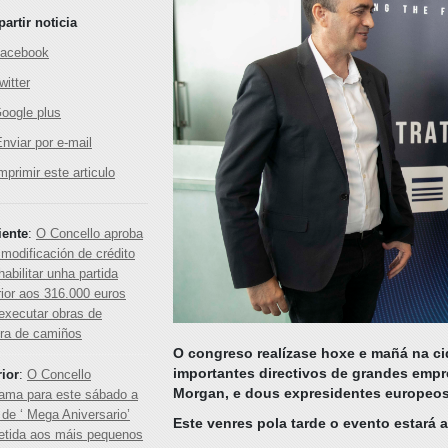
artir noticia
acebook
itter
oogle plus
nviar por e-mail
mprimir este articulo
iente
:
O Concello aproba
modificación de crédito
habilitar unha partida
ior aos 316.000 euros
executar obras de
ora de camiños
O congreso realízase hoxe e mañá na ci
importantes directivos de grandes em
rior
:
O Concello
Morgan, e dous expresidentes europeo
rama para este sábado a
 de ‘ Mega Aniversario’
Este venres pola tarde o evento estará 
etida aos máis pequenos