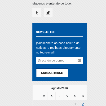
síguenos e enterate de todo.
NEWSLETTER
¡Subscribete ao noso boletín de
noticias e recibeas directamente
no teu e-mail!
SUBSCRIBIRSE
agosto 2026
L
M
X
J
V
S
D
1
2