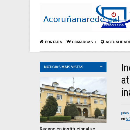
PORTADA
COMARCAS
ACTUALIDAD
In
NOTICIAS MÁIS VISTAS
at
i
junio
en
A 
Recepción institucional ao