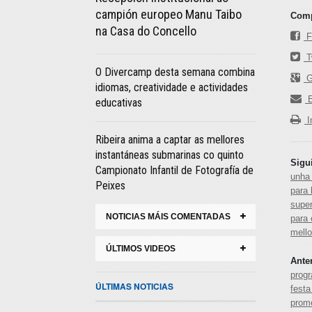
campión europeo Manu Taibo
Comp
na Casa do Concello
F
Tw
O Divercamp desta semana combina
G
idiomas, creatividade e actividades
E
educativas
I
Ribeira anima a captar as mellores
instantáneas submarinas co quinto
Sigu
Campionato Infantil de Fotografía de
unha 
Peixes
para 
super
NOTICIAS MÁIS COMENTADAS
para 
mell
ÚLTIMOS VIDEOS
Ante
prog
ÚLTIMAS NOTICIAS
festa
prom