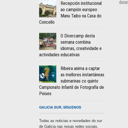
dura
Recepción institucional
ao campión europeo
Manu Taibo na Casa do
Concello
O Divercamp desta
semana combina
idiomas, creatividade e
actividades educativas
Ribeira anima a captar
as mellores instantáneas
submarinas co quinto
Campionato Infantil de Fotografía de
Peixes
GALICIA SUR, SÍGUENOS
Todas as noticias e novedades do sur
de Galicia nas nosas redes sociais,