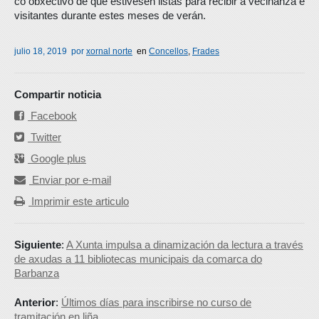
co obxectivo de que estivesen listas para recibir á veciñanza e
visitantes durante estes meses de verán.
julio 18, 2019
por
xornal norte
en
Concellos
,
Frades
Compartir noticia
Facebook
Twitter
Google plus
Enviar por e-mail
Imprimir este articulo
Siguiente
:
A Xunta impulsa a dinamización da lectura a través
de axudas a 11 bibliotecas municipais da comarca do
Barbanza
Anterior
:
Últimos días para inscribirse no curso de
tramitación en liña