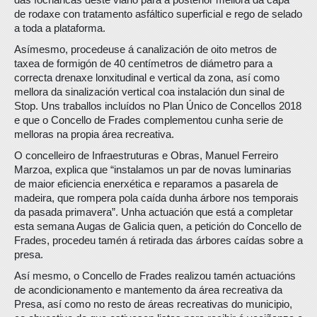
de rodaxe con tratamento asfáltico superficial e rego de selado
a toda a plataforma.
Asímesmo, procedeuse á canalización de oito metros de
taxea de formigón de 40 centímetros de diámetro para a
correcta drenaxe lonxitudinal e vertical da zona, así como
mellora da sinalización vertical coa instalación dun sinal de
Stop. Uns traballos incluídos no Plan Único de Concellos 2018
e que o Concello de Frades complementou cunha serie de
melloras na propia área recreativa.
O concelleiro de Infraestruturas e Obras, Manuel Ferreiro
Marzoa, explica que “instalamos un par de novas luminarias
de maior eficiencia enerxética e reparamos a pasarela de
madeira, que rompera pola caída dunha árbore nos temporais
da pasada primavera”. Unha actuación que está a completar
esta semana Augas de Galicia quen, a petición do Concello de
Frades, procedeu tamén á retirada das árbores caídas sobre a
presa.
Así mesmo, o Concello de Frades realizou tamén actuacións
de acondicionamento e mantemento da área recreativa da
Presa, así como no resto de áreas recreativas do municipio,