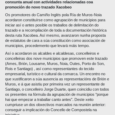
conxunta anual con actividades relacionadas coa
promoción do novo trazado Xacobeo
Os promotores do Camiño Inglés pola Ría de Muros-Noia
acordaron constituírse como agrupación de municipios para
iniciar así o antes posible os traballos de delimitación do
trazado e a recompilación de toda a documentación histórica
desta ruta Xacobea. Así mesmo, avanzaron nunha proposta
de estatutos de cara a súa constitución como asociación de
municipios, procedemento que levará máis tempo.
Así o acordaron os alcaldes e alcaldesas, concelleiros e
concelleiras dos nove municipios que promoven este trazado
(Ames, Brión, Lousame, Muros, Noia, Outes, Porto do Son,
Rois e Santiago) , así como representantes do tecido
empresarial, turístico e cultural da comarca. Un encontro no
que xustificaron a súa ausencia as representacións de Brión e
Muros, e á que asistiu por primeira vez un representante de
Santiago, o concelleiro Jorge Duarte, quen coincidiu con todos
os presentes na fórmula da agrupación de municipios “porque
hai que empezar a traballar canto antes”. Deste xeito
cumpriuse un dos obxectivos marcados na reunión anterior:
conseguir a implicación do Concello de Compostela na
iniciativa.