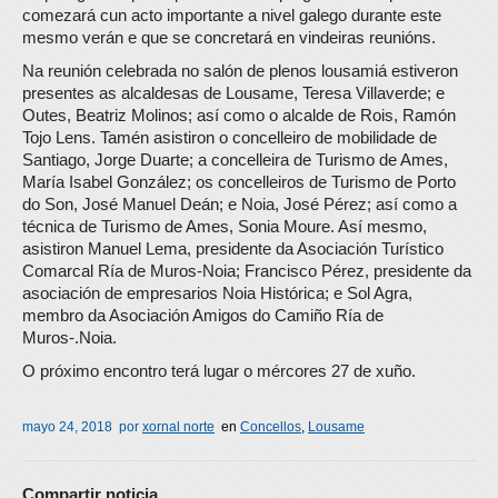
comezará cun acto importante a nivel galego durante este
mesmo verán e que se concretará en vindeiras reunións.
Na reunión celebrada no salón de plenos lousamiá estiveron
presentes as alcaldesas de Lousame, Teresa Villaverde; e
Outes, Beatriz Molinos; así como o alcalde de Rois, Ramón
Tojo Lens. Tamén asistiron o concelleiro de mobilidade de
Santiago, Jorge Duarte; a concelleira de Turismo de Ames,
María Isabel González; os concelleiros de Turismo de Porto
do Son, José Manuel Deán; e Noia, José Pérez; así como a
técnica de Turismo de Ames, Sonia Moure. Así mesmo,
asistiron Manuel Lema, presidente da Asociación Turístico
Comarcal Ría de Muros-Noia; Francisco Pérez, presidente da
asociación de empresarios Noia Histórica; e Sol Agra,
membro da Asociación Amigos do Camiño Ría de
Muros-.Noia.
O próximo encontro terá lugar o mércores 27 de xuño.
mayo 24, 2018
por
xornal norte
en
Concellos
,
Lousame
Compartir noticia