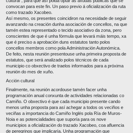
cultural”, para que así poida optar ás axudas públicas que se
convocan para este fin. Un paso previo á oficialización da ruta
como trazado Xacobeo.
Así mesmo, os presentes coincidiron na necesidade de seguir
avanzando na creación dunha asociación de concellos, na que
tamén estea representado o tecido asociativo da zona, pero
conscientes de que é unha fórmula que levará máis tempo, xa
que é preciso a aprobación duns estatutos tanto polos
concellos membros como pola Administración Autonómica.
De feito, nesta reunión presentouse unha primeira proposta de
estatutos, que será analizado polos técnicos de cada
municipio co obxectivo de traelos informados para a próxima
reunión do mes de xuño.
Acción cultural
Finalmente, na reunión acordouse tamén facer unha
programación anual conxunta de actividades relacionadas co
Camiño. O obxectivo é que cada municipio presente cando
menos unha proposta para así achegar a todos os veciños e
veciñas a importancia do Camiño Inglés pola Ría de Muros-
Noia e as potencialidades que suporía para os nove
municipios a oficialización do trazado Xacobeo, coa afluencia
de peregrinos que implicaría. Unha programación que