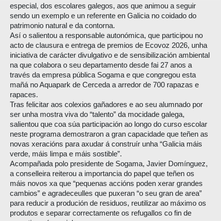
especial, dos escolares galegos, aos que animou a seguir
sendo un exemplo e un referente en Galicia no coidado do
patrimonio natural e da contorna.
Así o salientou a responsable autonómica, que participou no
acto de clausura e entrega de premios de Ecovoz 2026, unha
iniciativa de carácter divulgativo e de sensibilización ambiental
na que colabora o seu departamento desde fai 27 anos a
través da empresa pública Sogama e que congregou esta
mañá no Aquapark de Cerceda a arredor de 700 rapazas e
rapaces.
Tras felicitar aos colexios gañadores e ao seu alumnado por
ser unha mostra viva do “talento” da mocidade galega,
salientou que coa súa participación ao longo do curso escolar
neste programa demostraron a gran capacidade que teñen as
novas xeracións para axudar á construír unha “Galicia máis
verde, máis limpa e máis sostible”.
Acompañada polo presidente de Sogama, Javier Domínguez,
a conselleira reiterou a importancia do papel que teñen os
máis novos xa que “pequenas accións poden xerar grandes
cambios” e agradeceulles que puxeran “o seu gran de area”
para reducir a produción de residuos, reutilizar ao máximo os
produtos e separar correctamente os refugallos co fin de