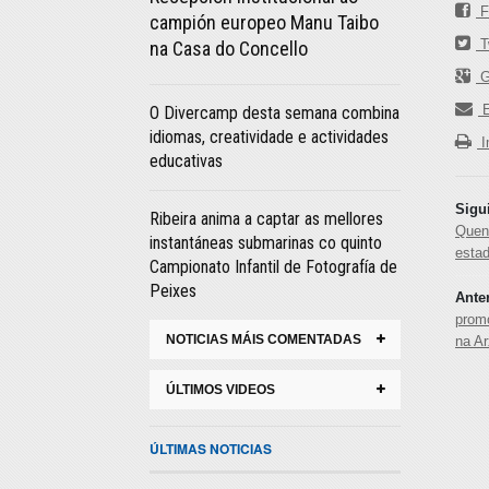
F
campión europeo Manu Taibo
Tw
na Casa do Concello
G
E
O Divercamp desta semana combina
idiomas, creatividade e actividades
I
educativas
Sigu
Ribeira anima a captar as mellores
Quen
instantáneas submarinas co quinto
estad
Campionato Infantil de Fotografía de
Peixes
Ante
prom
NOTICIAS MÁIS COMENTADAS
na Ar
ÚLTIMOS VIDEOS
ÚLTIMAS NOTICIAS