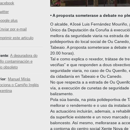
acebook
itter
• A proposta someterase a debate no ple
oogle plus
O alcalde, #José Luis Fernández Mouriño, 
nviar por e-mail
Único da Deputación da Coruña á execución
mellora da seguridade viaria na estrada de 
mprimir este articulo
polideportiva do local social de Ou Canedo, 
Tabeaio. A proposta someterase a debate no
20.00 horas).
iente
:
A depuradora do
Tal e como explica o rexedor, trátase de t
llo contaminación e
veciñas” e que responden a dous obxectivos
o obsoleto
seguridade viaria, no caso de Ou Quenllo, e
da cidadanía en Tabeaio e Ou Canedo.
rior
:
Manuel Mirás
No que respecta a a estrada de Ou Quenll
ociona o Camiño Inglés
vía, a execución de cunetas de seguridade e
xentina
balizamento.
Pola súa banda, na pista polideportiva de T
mellorar o rendemento e o uso da instalac
As actuacións incluirán, ademais, a rehabil
da superficie existente e un novo marcado 
baloncesto. Así mesmo, mellorarase a acce
a contorna do centro social Xente Nova de