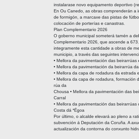
instalarase novo equipamento deportivo (re
En Ou Canedo, as obras comprenderán a in
de formigón, a marcaxe das pistas de fútbo
colocación de porterías e canastras.
Plan Complementario 2026
O goberno municipal someterá tamén a deb
Complementario 2026, que ascende a 673.3
integramente esta cantidade a obras de mel
municipio, a través das seguintes intervenc
• Mellora da pavimentación das beirarrúas 
• Mellora da pavimentación da beirarrúa d
• Mellora da capa de rodadura da estrada 
• Mellora da capa de rodadura, formación d
rúa da
Chousa • Mellora da pavimentación das bei
Carral
• Mellora da pavimentación das beirarrúas 
Costa dá *Égoa
Por último, o alcalde elevará ao pleno a rat
subvención á Deputación da Coruña. A axud
actualización da contorna do conxunto hidr