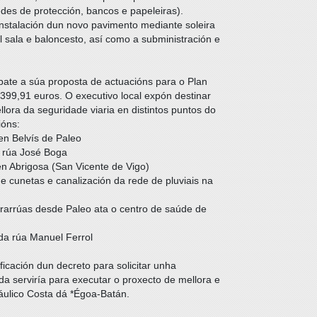
des de protección, bancos e papeleiras).
stalación dun novo pavimento mediante soleira
l sala e baloncesto, así como a subministración e
ate a súa proposta de actuacións para o Plan
99,91 euros. O executivo local expón destinar
lora da seguridade viaria en distintos puntos do
ións:
en Belvís de Paleo
a rúa José Boga
en Abrigosa (San Vicente de Vigo)
e cunetas e canalización da rede de pluviais na
rarrúas desde Paleo ata o centro de saúde de
da rúa Manuel Ferrol
ificación dun decreto para solicitar unha
a serviría para executar o proxecto de mellora e
áulico Costa dá *Égoa-Batán.