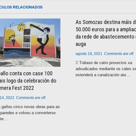
ICULOS RELACIONADOS
As Somozas destina máis 
50.000 euros para a amplia
da rede de abastecemento
auga
agosto 19, 2021
Comments are off
 Trátase de catro proxectos xa
adxudicados mediante os cales s
allo conta con case 100
estenderá a canalización ata ...
is logo da celebración do
enera Fest 2022
 14, 2022
Comments are off
a gañou cinco novas obras para as
paredes e volveu a converterse
te ...