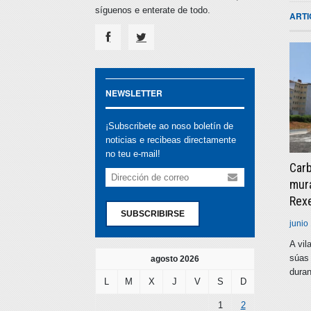
síguenos e enterate de todo.
ART
NEWSLETTER
¡Subscribete ao noso boletín de
noticias e recibeas directamente
no teu e-mail!
Carb
mura
Rex
SUBSCRIBIRSE
junio
A vil
súas 
agosto 2026
duran
L
M
X
J
V
S
D
1
2