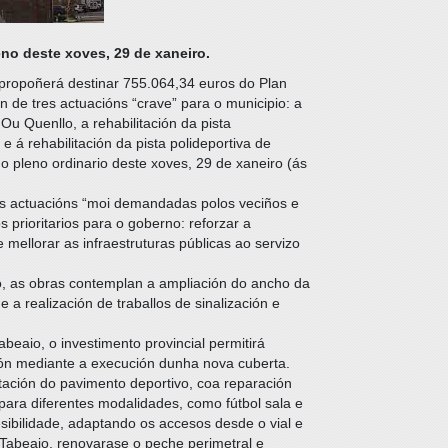
no deste xoves, 29 de xaneiro.
propoñerá destinar 755.064,34 euros do Plan
 de tres actuacións “crave” para o municipio: a
Ou Quenllo, a rehabilitación da pista
e á rehabilitación da pista polideportiva de
 pleno ordinario deste xoves, 29 de xaneiro (ás
res actuacións “moi demandadas polos veciños e
 prioritarios para o goberno: reforzar a
 mellorar as infraestruturas públicas ao servizo
o, as obras contemplan a ampliación do ancho da
 a realización de traballos de sinalización e
abeaio, o investimento provincial permitirá
ión mediante a execución dunha nova cuberta.
itación do pavimento deportivo, coa reparación
para diferentes modalidades, como fútbol sala e
sibilidade, adaptando os accesos desde o vial e
 Tabeaio, renovarase o peche perimetral e