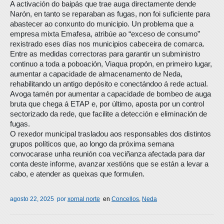
A activación do baipás que trae auga directamente dende
Narón, en tanto se reparaban as fugas, non foi suficiente para
abastecer ao conxunto do municipio. Un problema que a
empresa mixta Emafesa, atribúe ao “exceso de consumo”
rexistrado eses días nos municipios cabeceira de comarca.
Entre as medidas correctoras para garantir un subministro
continuo a toda a poboación, Viaqua propón, en primeiro lugar,
aumentar a capacidade de almacenamento de Neda,
rehabilitando un antigo depósito e conectándoo á rede actual.
Avoga tamén por aumentar a capacidade de bombeo de auga
bruta que chega á ETAP e, por último, aposta por un control
sectorizado da rede, que facilite a detección e eliminación de
fugas.
O rexedor municipal trasladou aos responsables dos distintos
grupos políticos que, ao longo da próxima semana
convocarase unha reunión coa veciñanza afectada para dar
conta deste informe, avanzar xestións que se están a levar a
cabo, e atender as queixas que formulen.
agosto 22, 2025
por
xornal norte
en
Concellos
,
Neda