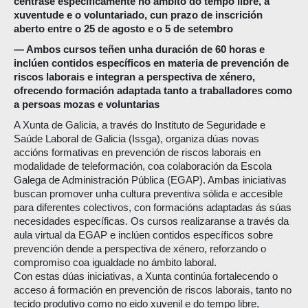
céntrase especificamente no ámbito do tempo libre, a
xuventude e o voluntariado, cun prazo de inscrición
aberto entre o 25 de agosto e o 5 de setembro
― Ambos cursos teñen unha duración de 60 horas e
inclúen contidos específicos en materia de prevención de
riscos laborais e integran a perspectiva de xénero,
ofrecendo formación adaptada tanto a traballadores como
a persoas mozas e voluntarias
A Xunta de Galicia, a través do Instituto de Seguridade e
Saúde Laboral de Galicia (Issga), organiza dúas novas
accións formativas en prevención de riscos laborais en
modalidade de teleformación, coa colaboración da Escola
Galega de Administración Pública (EGAP). Ambas iniciativas
buscan promover unha cultura preventiva sólida e accesible
para diferentes colectivos, con formacións adaptadas ás súas
necesidades específicas. Os cursos realizaranse a través da
aula virtual da EGAP e inclúen contidos específicos sobre
prevención dende a perspectiva de xénero, reforzando o
compromiso coa igualdade no ámbito laboral.
Con estas dúas iniciativas, a Xunta continúa fortalecendo o
acceso á formación en prevención de riscos laborais, tanto no
tecido produtivo como no eido xuvenil e do tempo libre,