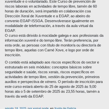
xuventude e o voluntariado. Este Curso de prevención de
riscos laborais en actividades de tempo libre, tamén de 60
horas de duración, será impartido en colaboración coa
Dirección Xeral de Xuventude e a EGAP, ao abeiro do
convenio EGAP-ISSGA. Desenvolverase igualmente en
modalidade de teleformación, a través da aula virtual da
EGAP.
O curso está dirixido á mocidade galega e aos profesionais da
información xuvenil e do tempo libre. Terán preferencia, por
esta orde, as persoas con título de monitor/a ou director/a de
tempo libre, aquelas con Carné Xove, e logo por orde de
inscrición.
O contido está adaptado aos riscos específicos do sector e
estruturado en seis módulos: conceptos básicos sobre
seguridade e saúde, riscos xerais, riscos específicos en
actividades de tempo libre, xestión da prevención, primeiros
auxilios e perspectiva de xénero. O período de inscrición para
este curso estará aberto do 25 de agosto de 2025 ás 9,00
horas ata o 5 de setembro de 2025 ás 23,55 horas, tamén a
través da web da EGAP.
agosto 18, 2025
por
xornal norte
en
Xunta de Galicia