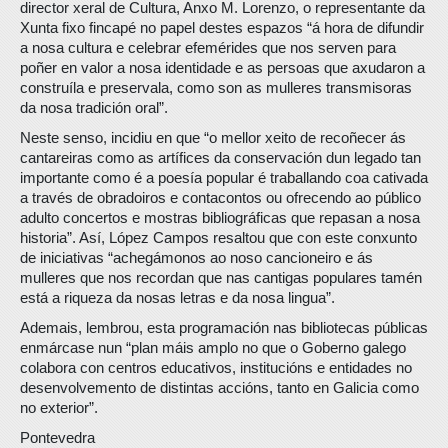
director xeral de Cultura, Anxo M. Lorenzo, o representante da
Xunta fixo fincapé no papel destes espazos “á hora de difundir
a nosa cultura e celebrar efemérides que nos serven para
poñer en valor a nosa identidade e as persoas que axudaron a
construíla e preservala, como son as mulleres transmisoras
da nosa tradición oral”.
Neste senso, incidiu en que “o mellor xeito de recoñecer ás
cantareiras como as artífices da conservación dun legado tan
importante como é a poesía popular é traballando coa cativada
a través de obradoiros e contacontos ou ofrecendo ao público
adulto concertos e mostras bibliográficas que repasan a nosa
historia”. Así, López Campos resaltou que con este conxunto
de iniciativas “achegámonos ao noso cancioneiro e ás
mulleres que nos recordan que nas cantigas populares tamén
está a riqueza da nosas letras e da nosa lingua”.
Ademais, lembrou, esta programación nas bibliotecas públicas
enmárcase nun “plan máis amplo no que o Goberno galego
colabora con centros educativos, institucións e entidades no
desenvolvemento de distintas accións, tanto en Galicia como
no exterior”.
Pontevedra