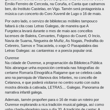
Emilio Ferreiro de Cerceda, na Coruña, e Canta que cadramos
ben, do Instituto Castelao, en Vigo. Tamén será protagonista a
música cun concerto do Coro Xuvenil de Lugo o 16 de maio.
Por outro lado, o servizo de bibliotecas móbiles tampouco
faltará á cita coas Letras Galegas, de maneira que A
Furgoteca levará durante o mes de maio aos concellos
lucenses de Baleira, Cervantes, Folgoso do Courel, O Incio,
Navia de Suarna, Negueira de Muñiz, As Nogais, Pedrafita do
Cebreiro, Samos e Triacastela, o xogo O Pasapalabra das
Letras Galegas: as cantareiras e a poesía popular oral.
Ourense
Na cidade de Ourense, a programación da Biblioteca Pública
Nós abrangue unha exposición centrada nas fotografías do
certame Romaría Etnográfica Raigame que se celebra cada
ano na parroquia de Vilanova dos Infantes, no concello de
Celanova, e que poderá visitarse no centro xunto con outra
mostra dirixida á cativada, LETRAS… Galegas. Panorama de
narrativa infantil galega.
Ademais, tamén propoñen para o 16 de maio un roteiro por
Ourense explorando a rica tradición musical galega, así como
unha charla-obradoiro para o día 20, A tradición de cantar: A