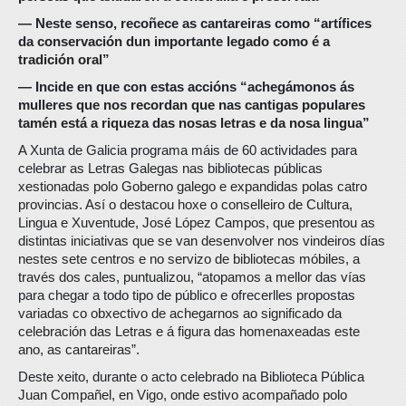
— Neste senso, recoñece as cantareiras como “artífices
da conservación dun importante legado como é a
tradición oral”
— Incide en que con estas accións “achegámonos ás
mulleres que nos recordan que nas cantigas populares
tamén está a riqueza das nosas letras e da nosa lingua”
A Xunta de Galicia programa máis de 60 actividades para
celebrar as Letras Galegas nas bibliotecas públicas
xestionadas polo Goberno galego e expandidas polas catro
provincias. Así o destacou hoxe o conselleiro de Cultura,
Lingua e Xuventude, José López Campos, que presentou as
distintas iniciativas que se van desenvolver nos vindeiros días
nestes sete centros e no servizo de bibliotecas móbiles, a
través dos cales, puntualizou, “atopamos a mellor das vías
para chegar a todo tipo de público e ofrecerlles propostas
variadas co obxectivo de achegarnos ao significado da
celebración das Letras e á figura das homenaxeadas este
ano, as cantareiras”.
Deste xeito, durante o acto celebrado na Biblioteca Pública
Juan Compañel, en Vigo, onde estivo acompañado polo