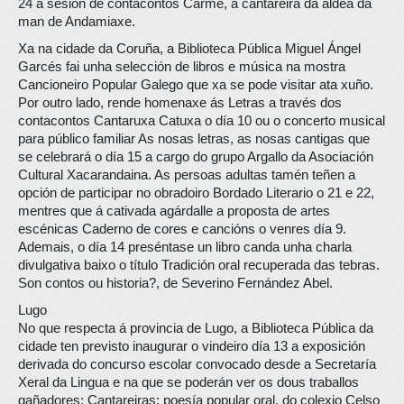
24 a sesión de contacontos Carme, a cantareira da aldea da
man de Andamiaxe.
Xa na cidade da Coruña, a Biblioteca Pública Miguel Ángel
Garcés fai unha selección de libros e música na mostra
Cancioneiro Popular Galego que xa se pode visitar ata xuño.
Por outro lado, rende homenaxe ás Letras a través dos
contacontos Cantaruxa Catuxa o día 10 ou o concerto musical
para público familiar As nosas letras, as nosas cantigas que
se celebrará o día 15 a cargo do grupo Argallo da Asociación
Cultural Xacarandaina. As persoas adultas tamén teñen a
opción de participar no obradoiro Bordado Literario o 21 e 22,
mentres que á cativada agárdalle a proposta de artes
escénicas Caderno de cores e cancións o venres día 9.
Ademais, o día 14 preséntase un libro canda unha charla
divulgativa baixo o título Tradición oral recuperada das tebras.
Son contos ou historia?, de Severino Fernández Abel.
Lugo
No que respecta á provincia de Lugo, a Biblioteca Pública da
cidade ten previsto inaugurar o vindeiro día 13 a exposición
derivada do concurso escolar convocado desde a Secretaría
Xeral da Lingua e na que se poderán ver os dous traballos
gañadores: Cantareiras: poesía popular oral, do colexio Celso