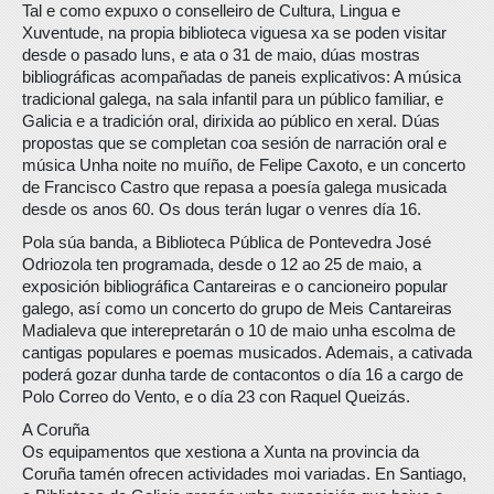
Tal e como expuxo o conselleiro de Cultura, Lingua e
Xuventude, na propia biblioteca viguesa xa se poden visitar
desde o pasado luns, e ata o 31 de maio, dúas mostras
bibliográficas acompañadas de paneis explicativos: A música
tradicional galega, na sala infantil para un público familiar, e
Galicia e a tradición oral, dirixida ao público en xeral. Dúas
propostas que se completan coa sesión de narración oral e
música Unha noite no muíño, de Felipe Caxoto, e un concerto
de Francisco Castro que repasa a poesía galega musicada
desde os anos 60. Os dous terán lugar o venres día 16.
Pola súa banda, a Biblioteca Pública de Pontevedra José
Odriozola ten programada, desde o 12 ao 25 de maio, a
exposición bibliográfica Cantareiras e o cancioneiro popular
galego, así como un concerto do grupo de Meis Cantareiras
Madialeva que interepretarán o 10 de maio unha escolma de
cantigas populares e poemas musicados. Ademais, a cativada
poderá gozar dunha tarde de contacontos o día 16 a cargo de
Polo Correo do Vento, e o día 23 con Raquel Queizás.
A Coruña
Os equipamentos que xestiona a Xunta na provincia da
Coruña tamén ofrecen actividades moi variadas. En Santiago,