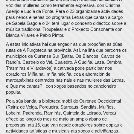
voz das mulleres como ferramenta expresiva, con Cristina
Asenjo e Lucía da Fonte. Para o 23 organízanse actividades
para nenos e nenas co programa Letras que cantan a cargo
de Sabela Gago e o 24 terá lugar o concerto didáctico sobre a
música tradicional Troupelear e o Proxecto Consonante con
Blanca Villares e Pablo Pintor.
A estas iniciativas hai que engadir as que propoñen as dúas
rutas de A Furgoteca na provincia. Así, na liña que percorre os
municipios de Ourense Sur (Baltar, Os Blancos, Calvos de
Randín, Castrelo do Val, Cualedro, A Gudiña, Laza, Oímbra,
Trasmiras e Vilardevós) a cativada pode participar nos
obradoiros Miña nai, miña naiciña, coa elaboración de
marcapáxinas centrados nas nais e nas mulleres das Letras,
e Que me cantas? , con xogos baseados no cancioneiro
popular.
Pola súa banda, a biblioteca móbil de Ourense Occcidental
(Rairiz de Veiga, Porqueira, Sarreaus, Sandiás, Muíños,
Lobeira, Padrenda, Ramirás, Quintela de Leirado, Verea)
ofrece ao longo do mes de maio un amplo abano de
propostas, ata 16, que van desde obradoiros sobre coplas e
actividades artísticas e musicais ata xogos e adiviñanzas.