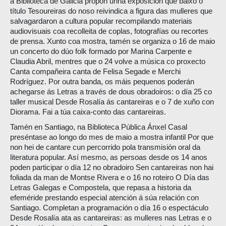
a Biblioteca de Galicia propón unha exposición que baixo o
título Tesoureiras do noso reivindica a figura das mulleres que
salvagardaron a cultura popular recompilando materiais
audiovisuais coa recolleita de coplas, fotografías ou recortes
de prensa. Xunto coa mostra, tamén se organiza o 16 de maio
un concerto do dúo folk formado por Marina Carpente e
Claudia Abril, mentres que o 24 volve a música co proxecto
Canta compañeira canta de Felisa Segade e Merchi
Rodríguez. Por outra banda, os máis pequenos poderán
achegarse ás Letras a través de dous obradoiros: o día 25 co
taller musical Desde Rosalía ás cantareiras e o 7 de xuño con
Diorama. Fai a túa caixa-conto das cantareiras.
Tamén en Santiago, na Biblioteca Pública Ánxel Casal
preséntase ao longo do mes de maio a mostra infantil Por que
non hei de cantare cun percorrido pola transmisión oral da
literatura popular. Así mesmo, as persoas desde os 14 anos
poden participar o día 12 no obradoiro Sen cantareiras non hai
foliada da man de Montse Rivera e o 16 no roteiro O Día das
Letras Galegas e Compostela, que repasa a historia da
efeméride prestando especial atención á súa relación con
Santiago. Completan a programación o día 16 o espectáculo
Desde Rosalía ata as cantareiras: as mulleres nas Letras e o