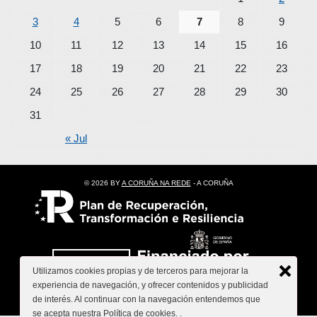
3
4
5
6
7
8
9
10
11
12
13
14
15
16
17
18
19
20
21
22
23
24
25
26
27
28
29
30
31
« Jul
© 2026 BY
A CORUÑA NA REDE
- A CORUÑA
Utilizamos cookies propias y de terceros para mejorar la
experiencia de navegación, y ofrecer contenidos y publicidad
de interés. Al continuar con la navegación entendemos que
se acepta nuestra Política de cookies.
.