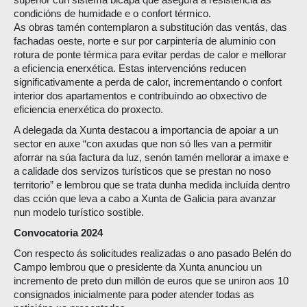
condicións de humidade e o confort térmico.
As obras tamén contemplaron a substitución das ventás, das
fachadas oeste, norte e sur por carpintería de aluminio con
rotura de ponte térmica para evitar perdas de calor e mellorar
a eficiencia enerxética. Estas intervencións reducen
significativamente a perda de calor, incrementando o confort
interior dos apartamentos e contribuíndo ao obxectivo de
eficiencia enerxética do proxecto.
A delegada da Xunta destacou a importancia de apoiar a un
sector en auxe “con axudas que non só lles van a permitir
aforrar na súa factura da luz, senón tamén mellorar a imaxe e
a calidade dos servizos turísticos que se prestan no noso
territorio” e lembrou que se trata dunha medida incluída dentro
das cción que leva a cabo a Xunta de Galicia para avanzar
nun modelo turístico sostible.
Convocatoria 2024
Con respecto ás solicitudes realizadas o ano pasado Belén do
Campo lembrou que o presidente da Xunta anunciou un
incremento de preto dun millón de euros que se uniron aos 10
consignados inicialmente para poder atender todas as