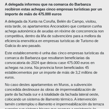
A delegada informou que na comarca do Barbanza
recibiron estas achegas cinco empresas turísticas por un
importe de máis de 475.000 euros
A delegada da Xunta na Coruña, Belén do Campo, visitou,
esta tarde, os apartamentos Ancoradoiro que contaron cunha
achega autonómica de axudas en réxime de concorrencia non
competitiva, dentro da liña de subvencións para a mellora da
eficiencia enerxética en empresas turísticas de Turismo de
Galicia do ano pasado.
Este establecemento é unha das cinco empresas turísticas da
comarca do Barbanza que resultaron beneficiarias da
convocatoria do 2024 que deixou case 475.000 euros en
achegas na zona. Na provincia foron beneficiados 45
establecementos por un importe de máis de 3,2 millóns de
euros.
No caso destes apartamentos en Muros, a subvención
concedida destinouse ás obras de impermeabilización de
parte da fachada sur e á totalidade da fachada lateral oeste,
colocando un sistema de illamento térmico. A intervención
tamén contemplou o illamento e impermeabilización da terraza
superior cun sistema bicapa que asegura a resistencia ás