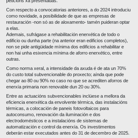
peticións xa presentadas.
Con respecto a convocatorias anteriores, a do 2024 introduciu
como novidade, a posibilidade de que as empresas de
restauración -non só as de aloxamento- tamén puideran optar
a elas.
Ademais, sufrágase a rehabilitación enerxética de todo o
edificio ou dunha parte (na anterior eran edificios completos),
non se pide antigüidade mínima dos edificios a rehabilitar e
non hai unha esixencia mínima de aforro enerxético, entre
outras.
Como norma xeral, a intensidade da axuda é de ata un 70%
do custo total subvencionable do proxecto; aínda que pode
chegar ao 80 ou 90% no caso no que se acrediten aforros de
enerxía primaria non renovable dun 20 ou 30%.
Entre as actuacións subvencionables inclúese a mellora da
eficiencia enerxética da envolvente térmica, das instalacións
térmicas, a colocación de paneis fotovoltaicos para
autoconsumo, renovación da iluminación e dos
electrodomésticos e a instalacións de sistemas de
automatización e control da enerxía. Os investimentos
deberán estar executados antes do 31 de decembro de 2025.