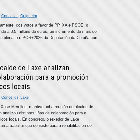
n
Concellos
,
Ortigueira
ivamente, cos votos a favor de PP, XA e PSOE, o
e a 8,5 millóns de euros, un incremento de máis do
ón plenaria o POS+2026 da Deputación dá Coruña con
lcalde de Laxe analizan
colaboración para a promoción
cos locais
n
Concellos
,
Laxe
, Xosé Merelles, mantivo unha reunión co alcalde de
 analizou distintas liñas de colaboración para a
ticos locais. En concreto, o rexedor de Laxe
án a traballar que consiste para a rehabilitación do