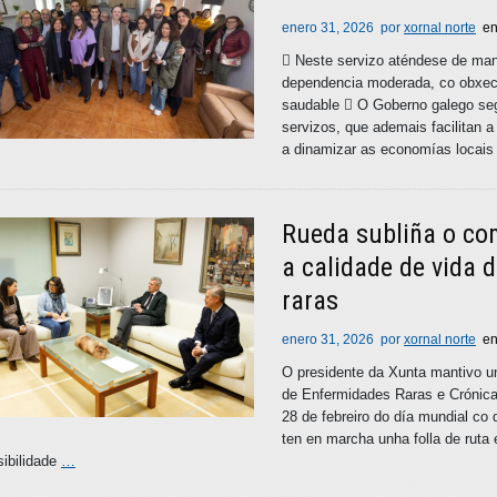
enero 31, 2026
por
xornal norte
e
 Neste servizo aténdese de mane
dependencia moderada, co obxect
saudable  O Goberno galego seg
servizos, que ademais facilitan a
a dinamizar as economías locais
Rueda subliña o co
a calidade de vida 
raras
enero 31, 2026
por
xornal norte
e
O presidente da Xunta mantivo u
de Enfermidades Raras e Crónicas
28 de febreiro do día mundial co
ten en marcha unha folla de ruta 
ibilidade
…