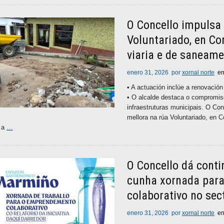
O Concello impulsa 
Voluntariado, en Co
viaria e de saneam
enero 31, 2026
por
xornal norte
e
• A actuación inclúe a renovación
• O alcalde destaca o compromis
infraestruturas municipais. O Co
mellora na rúa Voluntariado, en 
o a
…
O Concello dá cont
cunha xornada par
colaborativo no sec
enero 31, 2026
por
xornal norte
e