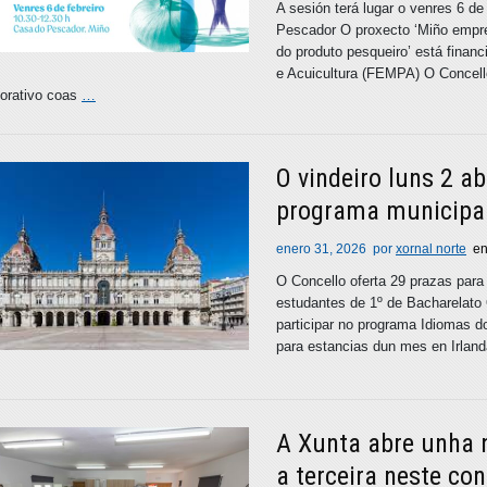
A sesión terá lugar o venres 6 de
Pescador O proxecto ‘Miño empre
do produto pesqueiro’ está finan
e Acuicultura (FEMPA) O Concell
borativo coas
…
O vindeiro luns 2 ab
programa municipa
enero 31, 2026
por
xornal norte
e
O Concello oferta 29 prazas para
estudantes de 1º de Bacharelato O
participar no programa Idiomas 
para estancias dun mes en Irlan
A Xunta abre unha n
a terceira neste con