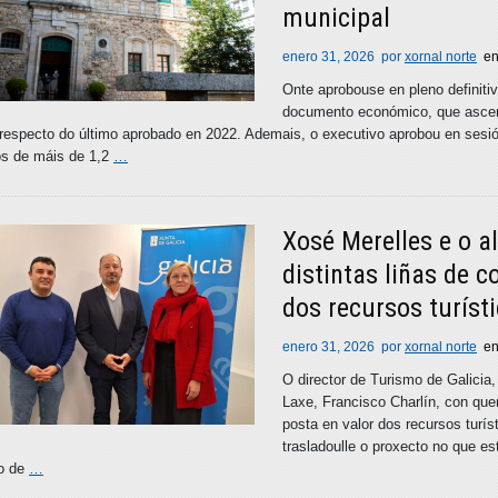
municipal
enero 31, 2026
por
xornal norte
e
Onte aprobouse en pleno definit
documento económico, que ascend
respecto do último aprobado en 2022. Ademais, o executivo aprobou en sesi
os de máis de 1,2
…
Xosé Merelles e o a
distintas liñas de 
dos recursos turísti
enero 31, 2026
por
xornal norte
e
O director de Turismo de Galicia
Laxe, Francisco Charlín, con quen
posta en valor dos recursos turís
trasladoulle o proxecto no que est
o de
…