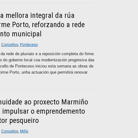
a mellora integral da rúa
rme Porto, reforzando a rede
ento municipal
n
Concellos
,
Ponteceso
 da rede de pluviais e a reposición completa do firme.
o do goberno local coa modernización progresiva das
ncello de Ponteceso iniciou esta semana as obras de
Corme Porto, unha actuación que permitirá renovar
inuidade ao proxecto Marmiño
a impulsar o emprendemento
tor pesqueiro
n
Concellos
,
Miño