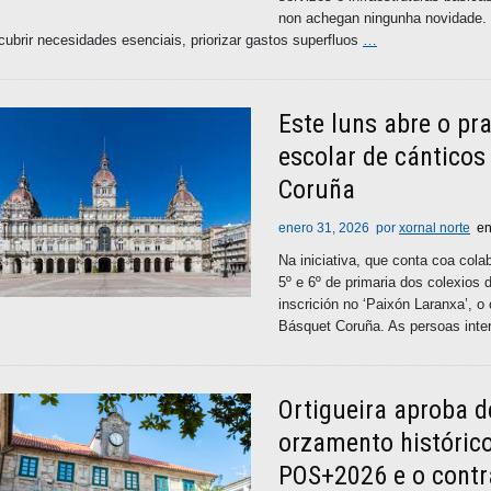
non achegan ningunha novidade. 
cubrir necesidades esenciais, priorizar gastos superfluos
…
Este luns abre o pr
escolar de cántico
Coruña
enero 31, 2026
por
xornal norte
e
Na iniciativa, que conta coa cola
5º e 6º de primaria dos colexios 
inscrición no ‘Paixón Laranxa’, 
Básquet Coruña. As persoas inte
Ortigueira aproba d
orzamento histórico
POS+2026 e o contr