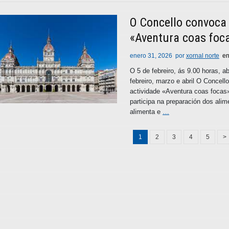
O Concello convoca 
«Aventura coas foca
enero 31, 2026
por
xornal norte
e
O 5 de febreiro, ás 9.00 horas, a
febreiro, marzo e abril O Concel
actividade «Aventura coas focas»,
participa na preparación dos ali
alimenta e
…
1
2
3
4
5
>