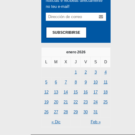
noticias e recibeas directamente
no teu e-mail!
SUBSCRIBIRSE
enero 2026
L
M
X
J
V
S
D
1
2
3
4
5
6
7
8
9
10
11
12
13
14
15
16
17
18
19
20
21
22
23
24
25
26
27
28
29
30
31
« Dic
Feb »