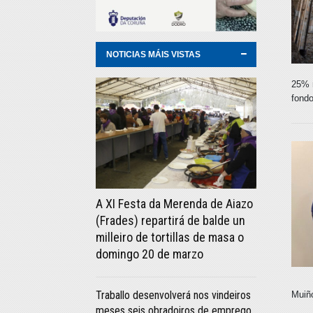
NOTICIAS MÁIS VISTAS
25% 
fond
A XI Festa da Merenda de Aiazo
(Frades) repartirá de balde un
milleiro de tortillas de masa o
domingo 20 de marzo
Traballo desenvolverá nos vindeiros
Muiñ
meses seis obradoiros de emprego