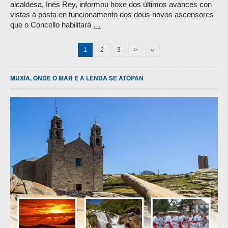
alcaldesa, Inés Rey, informou hoxe dos últimos avances con
vistas á posta en funcionamento dos dous novos ascensores
que o Concello habilitará
…
1
2
3
>
»
MUXÍA, ONDE O MAR E A LENDA SE ATOPAN