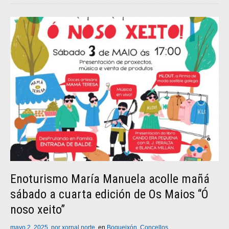
Enoturismo María Manuela acolle mañá
sábado a cuarta edición de Os Maios “Ó
noso xeito”
mayo 2, 2025
por
xornal norte
en
Boqueixón
,
Concellos