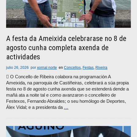
A festa da Ameixida celebrarase no 8 de
agosto cunha completa axenda de
actividades
julio 26, 2026
por
xornal norte
en
Concellos
,
Festas
,
Riveira
 O Concello de Ribeira colabora na programación A
Ameixida, na parroquia de Castiñeiras, celebrará a súa propia
festa no 8 de agosto cunha axenda que se estenderá dende a
mañá ata a noite tal e como avanzaron o concelleiro de
Festexos, Fernando Abraldes; o seu homólogo de Deportes,
Álex Vidal; e a presidenta da
…