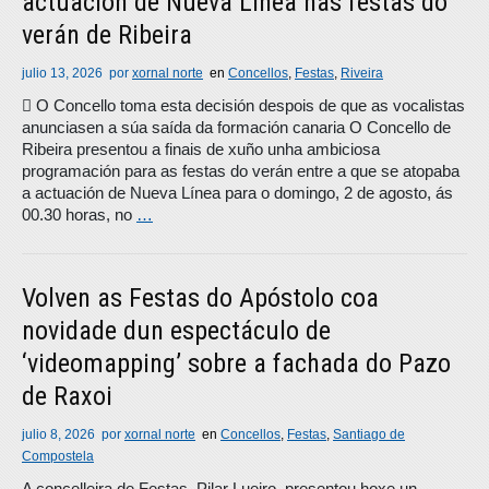
actuación de Nueva Línea nas festas do
verán de Ribeira
julio 13, 2026
por
xornal norte
en
Concellos
,
Festas
,
Riveira
 O Concello toma esta decisión despois de que as vocalistas
anunciasen a súa saída da formación canaria O Concello de
Ribeira presentou a finais de xuño unha ambiciosa
programación para as festas do verán entre a que se atopaba
a actuación de Nueva Línea para o domingo, 2 de agosto, ás
00.30 horas, no
…
Volven as Festas do Apóstolo coa
novidade dun espectáculo de
‘videomapping’ sobre a fachada do Pazo
de Raxoi
julio 8, 2026
por
xornal norte
en
Concellos
,
Festas
,
Santiago de
Compostela
A concelleira de Festas, Pilar Lueiro, presentou hoxe un