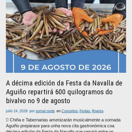
A décima edición da Festa da Navalla de
Aguiño repartirá 600 quilogramos do
bivalvo no 9 de agosto
julio 24, 2026
por
xornal norte
en
Concellos
,
Festas
,
Riveira
 Chiña e Tabernarias amenizarán musicalmente a xornada
Aguiño prepárase para unha nova cita gastronómica coa
décima edición da Festa da Navalla que servirá entre os