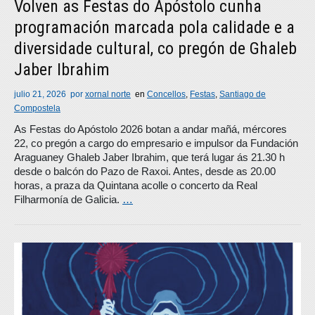
Volven as Festas do Apóstolo cunha
programación marcada pola calidade e a
diversidade cultural, co pregón de Ghaleb
Jaber Ibrahim
julio 21, 2026
por
xornal norte
en
Concellos
,
Festas
,
Santiago de
Compostela
As Festas do Apóstolo 2026 botan a andar mañá, mércores
22, co pregón a cargo do empresario e impulsor da Fundación
Araguaney Ghaleb Jaber Ibrahim, que terá lugar ás 21.30 h
desde o balcón do Pazo de Raxoi. Antes, desde as 20.00
horas, a praza da Quintana acolle o concerto da Real
Filharmonía de Galicia.
…