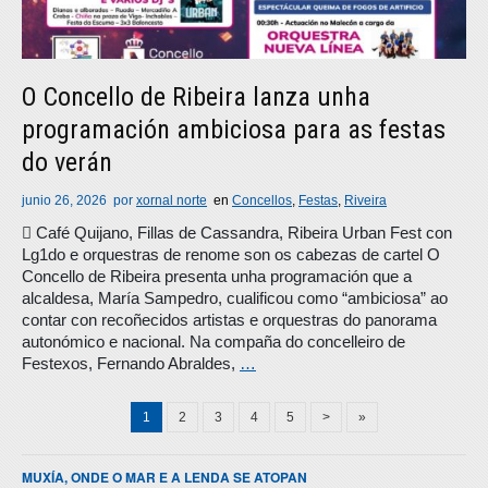
O Concello de Ribeira lanza unha
programación ambiciosa para as festas
do verán
junio 26, 2026
por
xornal norte
en
Concellos
,
Festas
,
Riveira
 Café Quijano, Fillas de Cassandra, Ribeira Urban Fest con
Lg1do e orquestras de renome son os cabezas de cartel O
Concello de Ribeira presenta unha programación que a
alcaldesa, María Sampedro, cualificou como “ambiciosa” ao
contar con recoñecidos artistas e orquestras do panorama
autonómico e nacional. Na compaña do concelleiro de
Festexos, Fernando Abraldes,
…
1
2
3
4
5
>
»
MUXÍA, ONDE O MAR E A LENDA SE ATOPAN