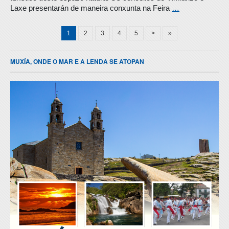
Laxe presentarán de maneira conxunta na Feira
…
1
2
3
4
5
>
»
MUXÍA, ONDE O MAR E A LENDA SE ATOPAN