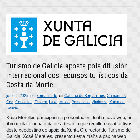
Turismo de Galicia aposta pola difusión
internacional dos recursos turísticos da
Costa da Morte
junio 2, 2025
por
xornal norte
en
Cabana de Bergantiños
,
Camariñas
,
Cee
,
Concellos
,
Fisterra
,
Laxe
,
Muxía
,
Ponteceso
,
Vimianzo
,
Xunta de
Galicia
Xosé Merelles participou na presentación dunha nova web, un
libro dixital e unha guía de artesanía que recollen os atractivos
deste xeodestino co apoio da Xunta O director de Turismo de
Galicia, Xosé Merelles, presentou esta mañá a páxina web