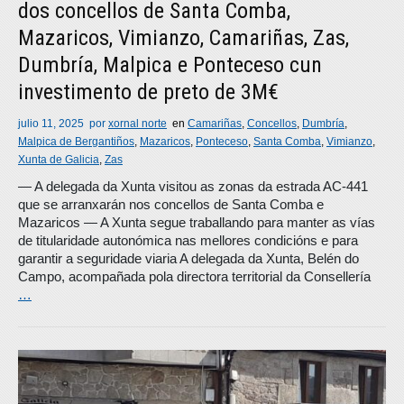
dos concellos de Santa Comba,
Mazaricos, Vimianzo, Camariñas, Zas,
Dumbría, Malpica e Ponteceso cun
investimento de preto de 3M€
julio 11, 2025
por
xornal norte
en
Camariñas
,
Concellos
,
Dumbría
,
Malpica de Bergantiños
,
Mazaricos
,
Ponteceso
,
Santa Comba
,
Vimianzo
,
Xunta de Galicia
,
Zas
― A delegada da Xunta visitou as zonas da estrada AC-441
que se arranxarán nos concellos de Santa Comba e
Mazaricos ― A Xunta segue traballando para manter as vías
de titularidade autonómica nas mellores condicións e para
garantir a seguridade viaria A delegada da Xunta, Belén do
Campo, acompañada pola directora territorial da Consellería
…