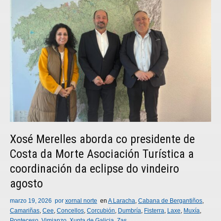
Xosé Merelles aborda co presidente de
Costa da Morte Asociación Turística a
coordinación da eclipse do vindeiro
agosto
marzo 19, 2026
por
xornal norte
en
A Laracha
,
Cabana de Bergantiños
,
Camariñas
,
Cee
,
Concellos
,
Corcubión
,
Dumbría
,
Fisterra
,
Laxe
,
Muxía
,
Ponteceso
,
Vimianzo
,
Xunta de Galicia
,
Zas