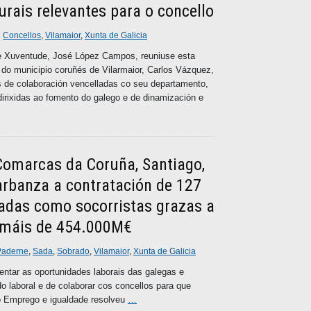
rais relevantes para o concello
n
Concellos
,
Vilamaior
,
Xunta de Galicia
a e Xuventude, José López Campos, reuniuse esta
do municipio coruñés de Vilarmaior, Carlos Vázquez,
s de colaboración vencelladas co seu departamento,
dirixidas ao fomento do galego e de dinamización e
Comarcas da Coruña, Santiago,
arbanza a contratación de 127
das como socorristas grazas a
 máis de 454.000M€
Paderne
,
Sada
,
Sobrado
,
Vilamaior
,
Xunta de Galicia
ntar as oportunidades laborais das galegas e
o laboral e de colaborar cos concellos para que
o Emprego e igualdade resolveu
…