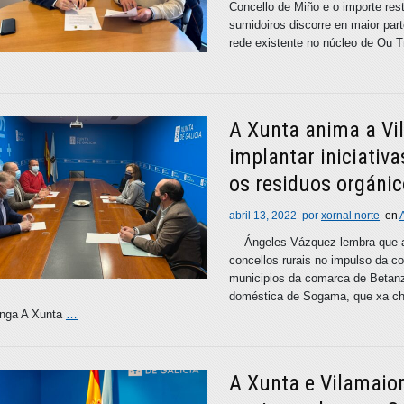
Concello de Miño e o importe res
sumidoiros discorre en maior par
rede existente no núcleo de Ou T
A Xunta anima a Vil
implantar iniciativ
os residuos orgáni
abril 13, 2022
por
xornal norte
en
— Ángeles Vázquez lembra que a 
concellos rurais no impulso da c
municipios da comarca de Betan
doméstica de Sogama, que xa ch
anga A Xunta
…
A Xunta e Vilamaio