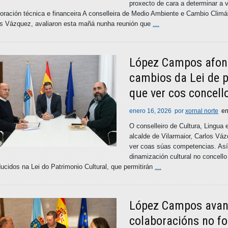
proxecto de cara a determinar a vi
oración técnica e financeira A conselleira de Medio Ambiente e Cambio Climá
os Vázquez, avaliaron esta mañá nunha reunión que
…
López Campos afond
cambios da Lei de p
que ver cos concell
enero 16, 2026
por
xornal norte
e
O conselleiro de Cultura, Lingu
alcalde de Vilarmaior, Carlos Váz
ver coas súas competencias. Así
dinamización cultural no concel
ducidos na Lei do Patrimonio Cultural, que permitirán
…
López Campos avanz
colaboracións no fo