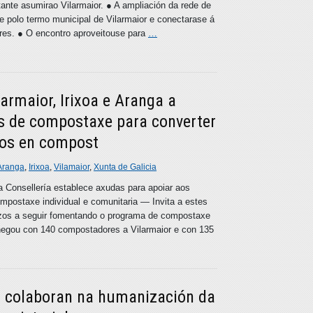
tante asumirao Vilarmaior. ● A ampliación da rede de
te polo termo municipal de Vilarmaior e conectarase á
res. ● O encontro aproveitouse para
…
armaior, Irixoa e Aranga a
as de compostaxe para converter
cos en compost
Aranga
,
Irixoa
,
Vilamaior
,
Xunta de Galicia
Consellería establece axudas para apoiar aos
ompostaxe individual e comunitaria — Invita a estes
zos a seguir fomentando o programa de compostaxe
egou con 140 compostadores a Vilarmaior e con 135
r colaboran na humanización da