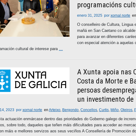
programacións cultu
enero 31, 2025
por
xornal norte
e
O conselleiro de Cultura, Lingu
mañá en San Caetano co alcalde 
para avanzar en diferentes canle
con especial atención a aquelas 
amación cultural de interese para
…
A Xunta apoia nas 
Costa da Morte e B
persoas desemprega
un investimento de
 14, 2023
por
xornal norte
en
Arteixo
,
Bergondo
,
Concellos
,
Curtis
,
Miño
,
Oleiros
,
a actuación enmárcase dentro das prioridades do Goberno galego de increme
os, sobre todo, daqueles que teñen máis dificultades para acceder ao mercad
en máis e mellores servizos aos seus veciños A Consellería de Promoción d