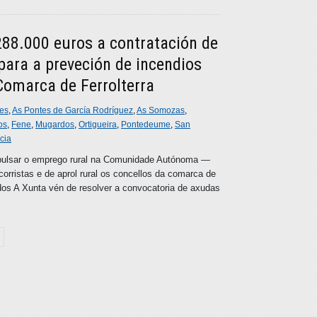
288.000 euros a contratación de
ara a preveción de incendios
Comarca de Ferrolterra
es
,
As Pontes de García Rodríguez
,
As Somozas
,
os
,
Fene
,
Mugardos
,
Ortigueira
,
Pontedeume
,
San
cia
mpulsar o emprego rural na Comunidade Autónoma ―
orristas e de aprol rural os concellos da comarca de
dos A Xunta vén de resolver a convocatoria de axudas