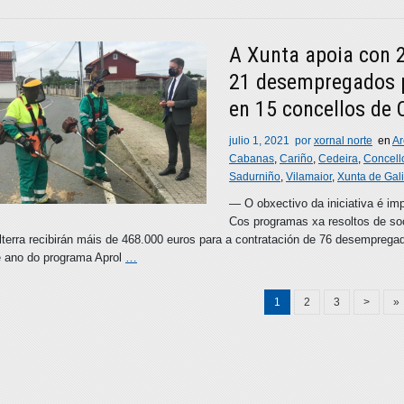
A Xunta apoia con 
21 desempregados p
en 15 concellos de 
julio 1, 2021
por
xornal norte
en
Ar
Cabanas
,
Cariño
,
Cedeira
,
Concell
Sadurniño
,
Vilamaior
,
Xunta de Gali
― O obxectivo da iniciativa é i
Cos programas xa resoltos de soc
lterra recibirán máis de 468.000 euros para a contratación de 76 desemprega
e ano do programa Aprol
…
1
2
3
>
»