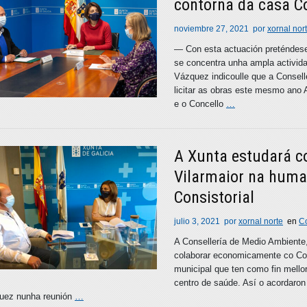
contorna da casa Co
noviembre 27, 2021
por
xornal nor
— Con esta actuación preténdese
se concentra unha ampla activid
Vázquez indicoulle que a Conselle
licitar as obras este mesmo ano 
e o Concello
…
A Xunta estudará co
Vilarmaior na huma
Consistorial
julio 3, 2021
por
xornal norte
en
C
A Consellería de Medio Ambiente, 
colaborar economicamente co Con
municipal que ten como fin mello
centro de saúde. Así o acordaron
uez nunha reunión
…