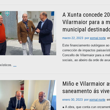
A Xunta concede 20
Vilarmaior para a m
municipal destinado
marzo 22, 2023
por
xornal norte
e
Este financiamento outórgase ao
corrección de impactos paisaxíst
Concello de Vilarmaior para a mel
sociais, ao abeiro da orde de ax
xísticos.
…
Miño e Vilarmaior a
saneamento ás vive
enero 30, 2023
por
xornal norte
e
● A obra, que conta cun orzament