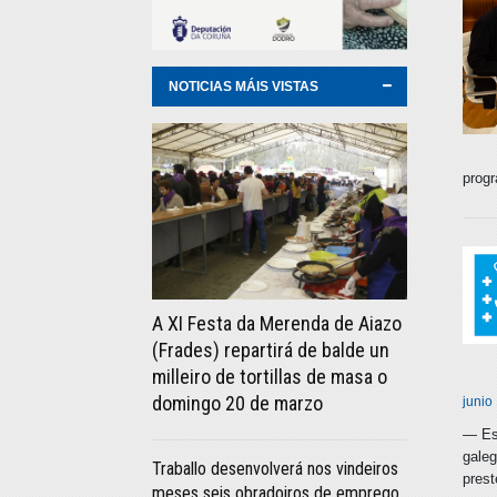
NOTICIAS MÁIS VISTAS
progr
A XI Festa da Merenda de Aiazo
(Frades) repartirá de balde un
milleiro de tortillas de masa o
domingo 20 de marzo
junio
— Est
galeg
Traballo desenvolverá nos vindeiros
prest
meses seis obradoiros de emprego