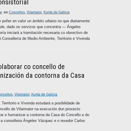
nsistorial
te
en
Concellos
,
Vilamaior
,
Xunta de Galicia
 poñer en valor un ámbito urbano no que diariamente
ade, dado os servizos que concentra — Ángeles
ría iniciará a tramitación necesaria co obxectivo de
A Consellería de Medio Ambiente, Territorio e Vivenda
laborar co concello de
nización da contorna da Casa
oncellos
,
Vilamaior
,
Xunta de Galicia
Territorio e Vivenda estudará a posibilidade de
cello de Vilarmaior na execución dun proxecto
rar e humanizar a contorna da Casa do Concello e do
 a conselleira Ángeles Vázquez e o rexedor Carlos