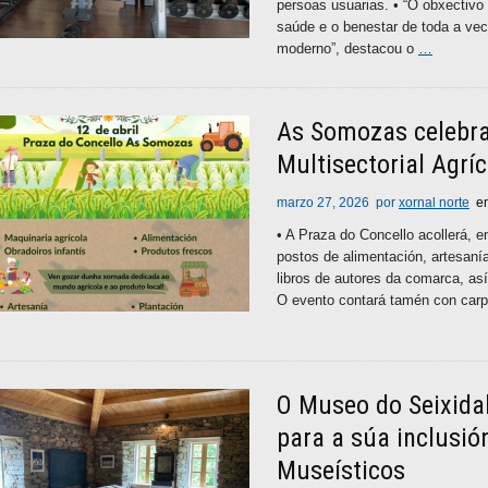
persoas usuarias. • “O obxectivo
saúde e o benestar de toda a vec
moderno”, destacou o
…
As Somozas celebrar
Multisectorial Agríc
marzo 27, 2026
por
xornal norte
e
• A Praza do Concello acollerá, e
postos de alimentación, artesaní
libros de autores da comarca, as
O evento contará tamén con carp
O Museo do Seixida
para a súa inclusió
Museísticos