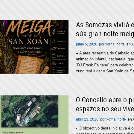
As Somozas vivirá e
súa gran noite mei
junio 5, 2026
por
xornal norte
en
A
● A área recreativa do Carballo a
animación infantil, cacharela, q
“DJ Frank Fairlane” para celebrar
xuño terá lugar o San Xoán de S
O Concello abre o p
espazos no seu viv
abril 23, 2026
por
xornal norte
en
• O obxectivo desta iniciativa é c