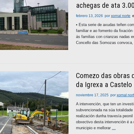
achegas de ata 3.0
febrero 13, 2026
por
xornal norte
• Esta serie de axudas teñen co
familiar e ao fomento da fixació
ás familias con crianzas nadas e
Concello das Somozas convoca, 
Comezo das obras d
da Igrexa a Castelo
noviembre 17, 2025
por
xornal nor
A intervención, que ten un inves
subvencionada na súa totalidade
realización dunha travesía peoni
obxectivo desta intervención é a 
municipio e mellorar
…