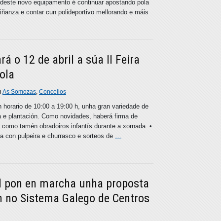
 deste novo equipamento é continuar apostando pola
iñanza e contar cun polideportivo mellorando e máis
á o 12 de abril a súa II Feira
ola
n
As Somozas
,
Concellos
n horario de 10:00 a 19:00 h, unha gran variedade de
a e plantación. Como novidades, haberá firma de
í como tamén obradoiros infantís durante a xornada. •
a con pulpeira e churrasco e sorteos de
…
l pon en marcha unha proposta
n no Sistema Galego de Centros