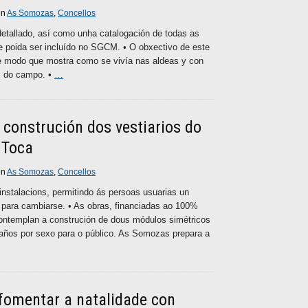
en
As Somozas
,
Concellos
 detallado, así como unha catalogación de todas as
e poida ser incluído no SGCM. • O obxectivo de este
de modo que mostra como se vivía nas aldeas y con
s do campo. •
…
 construción dos vestiarios do
 Toca
en
As Somozas
,
Concellos
instalacions, permitindo ás persoas usuarias un
para cambiarse. • As obras, financiadas ao 100%
contemplan a construción de dous módulos simétricos
baños por sexo para o público. As Somozas prepara a
omentar a natalidade con