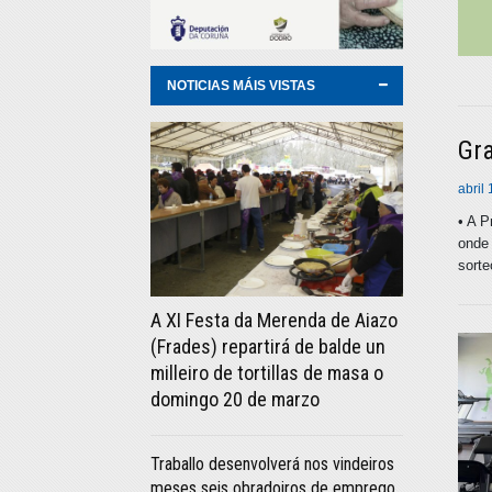
NOTICIAS MÁIS VISTAS
Gra
abril
• A P
onde 
sorte
A XI Festa da Merenda de Aiazo
(Frades) repartirá de balde un
milleiro de tortillas de masa o
domingo 20 de marzo
Traballo desenvolverá nos vindeiros
meses seis obradoiros de emprego