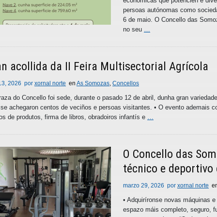
económicas que potencien e diver
persoas autónomas como sociedad
6 de maio. O Concello das Somoz
no seu
…
n acollida da II Feira Multisectorial Agrícola
 13, 2026
por
xornal norte
en
As Somozas
,
Concellos
raza do Concello foi sede, durante o pasado 12 de abril, dunha gran variedad
se achegaron centos de veciños e persoas visitantes. • O evento ademais co
os de produtos, firma de libros, obradoiros infantís e
…
O Concello das Som
técnico e deportivo
marzo 29, 2026
por
xornal norte
e
• Adquiríronse novas máquinas e 
espazo máis completo, seguro, f