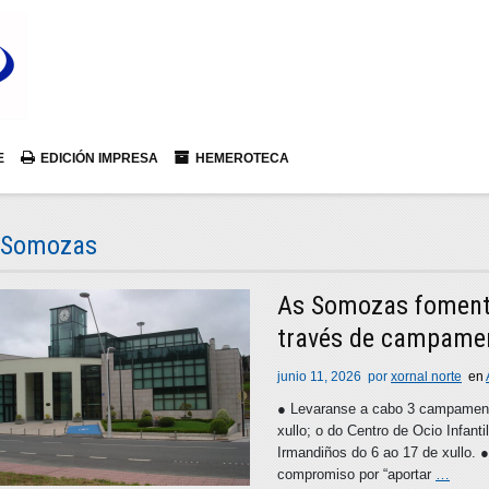
E
EDICIÓN IMPRESA
HEMEROTECA
 Somozas
As Somozas fomenta
través de campamen
junio 11, 2026
por
xornal norte
en
● Levaranse a cabo 3 campament
xullo; o do Centro de Ocio Infant
Irmandiños do 6 ao 17 de xullo. 
compromiso por “aportar
…