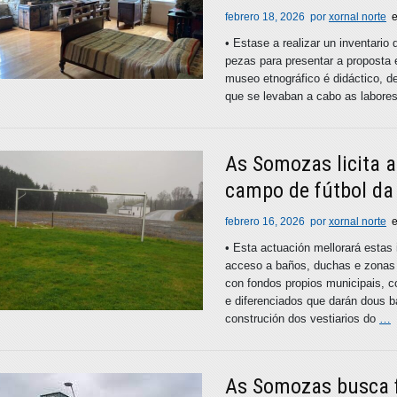
febrero 18, 2026
por
xornal norte
• Estase a realizar un inventario
pezas para presentar a proposta 
museo etnográfico é didáctico, 
que se levaban a cabo as labore
As Somozas licita a
campo de fútbol da
febrero 16, 2026
por
xornal norte
• Esta actuación mellorará estas 
acceso a baños, duchas e zonas 
con fondos propios municipais, 
e diferenciados que darán dous 
construción dos vestiarios do
…
As Somozas busca f