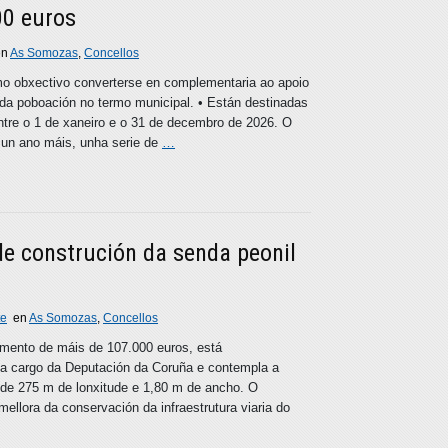
00 euros
en
As Somozas
,
Concellos
mo obxectivo converterse en complementaria ao apoio
n da poboación no termo municipal. • Están destinadas
ntre o 1 de xaneiro e o 31 de decembro de 2026. O
un ano máis, unha serie de
…
e construción da senda peonil
te
en
As Somozas
,
Concellos
timento de máis de 107.000 euros, está
 a cargo da Deputación da Coruña e contempla a
l de 275 m de lonxitude e 1,80 m de ancho. O
mellora da conservación da infraestrutura viaria do