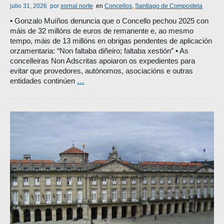
julio 31, 2026
por
xornal norte
en
Concellos
,
Santiago de Compostela
• Gonzalo Muíños denuncia que o Concello pechou 2025 con
máis de 32 millóns de euros de remanente e, ao mesmo
tempo, máis de 13 millóns en obrigas pendentes de aplicación
orzamentaria: “Non faltaba diñeiro; faltaba xestión” • As
concelleiras Non Adscritas apoiaron os expedientes para
evitar que provedores, autónomos, asociacións e outras
entidades continúen
…