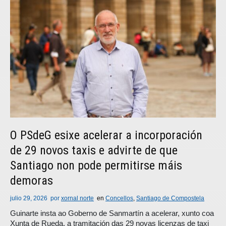
O PSdeG esixe acelerar a incorporación
de 29 novos taxis e advirte de que
Santiago non pode permitirse máis
demoras
julio 29, 2026
por
xornal norte
en
Concellos
,
Santiago de Compostela
Guinarte insta ao Goberno de Sanmartín a acelerar, xunto coa
Xunta de Rueda, a tramitación das 29 novas licenzas de taxi