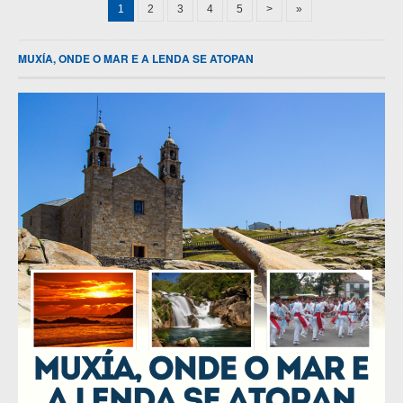
1
2
3
4
5
>
»
MUXÍA, ONDE O MAR E A LENDA SE ATOPAN