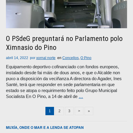
O PSdeG preguntará no Parlamento polo
Ximnasio do Pino
abril 14, 2022
por
xornal norte
en
Concellos
,
O Pino
Equipamento deportivo cofinanciado con fondos europeos,
instalado desde fai máis de dous anos, e que o Alcalde non
puxo a disposición da veciñanza A directora do Agader, Ines
Santé, terá que responder en sede parlamentaria en que
estado se atopa o requirimento feito polo Grupo Municipal
Socialista En O Pino, a 14 de abril de
…
1
2
3
>
»
MUXÍA, ONDE O MAR E A LENDA SE ATOPAN