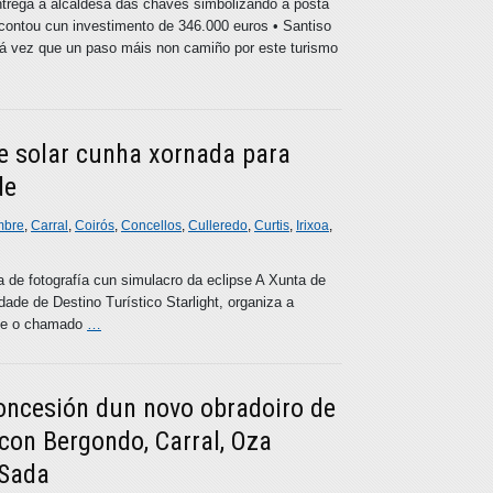
ntrega á alcaldesa das chaves simbolizando a posta
 contou cun investimento de 346.000 euros • Santiso
, á vez que un paso máis non camiño por este turismo
pse solar cunha xornada para
de
bre
,
Carral
,
Coirós
,
Concellos
,
Culleredo
,
Curtis
,
Irixoa
,
ca de fotografía cun simulacro da eclipse A Xunta de
ade de Destino Turístico Starlight, organiza a
rase o chamado
…
oncesión dun novo obradoiro de
con Bergondo, Carral, Oza
 Sada