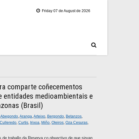
Friday 07 de August de 2026
era comparte coñecementos
e entidades medioambientais e
zonas (Brasil)
n
Abegondo
,
Aranga
,
Arteixo
,
Bergondo
,
Betanzos
,
Culleredo
,
Curtis
,
Irixoa
,
Miño
,
Oleiros
,
Oza Cesuras
,
s de traballo da Reserva co obxectivo de que sirvan