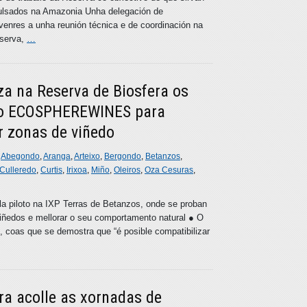
pulsados na Amazonia Unha delegación de
 venres a unha reunión técnica e de coordinación na
eserva,
…
a na Reserva de Biosfera os
to ECOSPHEREWINES para
r zonas de viñedo
n
Abegondo
,
Aranga
,
Arteixo
,
Bergondo
,
Betanzos
,
Culleredo
,
Curtis
,
Irixoa
,
Miño
,
Oleiros
,
Oza Cesuras
,
ela piloto na IXP Terras de Betanzos, onde se proban
viñedos e mellorar o seu comportamento natural ● O
s, coas que se demostra que “é posible compatibilizar
ra acolle as xornadas de