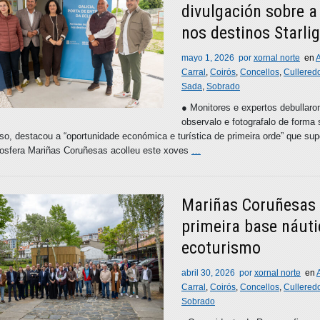
divulgación sobre a
nos destinos Starli
mayo 1, 2026
por
xornal norte
en
Carral
,
Coirós
,
Concellos
,
Cullered
Sada
,
Sobrado
● Monitores e expertos debullaro
observalo e fotografalo de forma
so, destacou a “oportunidade económica e turística de primeira orde” que su
iosfera Mariñas Coruñesas acolleu este xoves
…
Mariñas Coruñesas 
primeira base náuti
ecoturismo
abril 30, 2026
por
xornal norte
en
Carral
,
Coirós
,
Concellos
,
Cullered
Sobrado