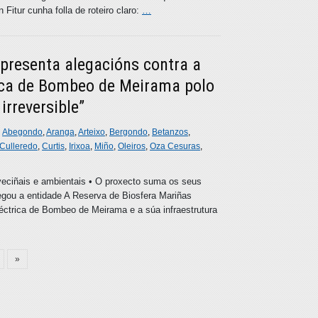
itur cunha folla de roteiro claro:
…
presenta alegacións contra a
rica de Bombeo de Meirama polo
irreversible”
n
Abegondo
,
Aranga
,
Arteixo
,
Bergondo
,
Betanzos
,
Culleredo
,
Curtis
,
Irixoa
,
Miño
,
Oleiros
,
Oza Cesuras
,
eciñais e ambientais • O proxecto suma os seus
legou a entidade A Reserva de Biosfera Mariñas
éctrica de Bombeo de Meirama e a súa infraestrutura
»