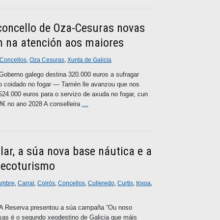
concello de Oza-Cesuras novas
n na atención aos maiores
Concellos
,
Oza Cesuras
,
Xunta de Galicia
Goberno galego destina 320.000 euros a sufragar
o coidado no fogar — Tamén lle avanzou que nos
 524.000 euros para o servizo de axuda no fogar, cun
 M€ no ano 2028 A conselleira
…
lar, a súa nova base náutica e a
 ecoturismo
ambre
,
Carral
,
Coirós
,
Concellos
,
Culleredo
,
Curtis
,
Irixoa
,
• A Reserva presentou a súa campaña “Ou noso
sas é o segundo xeodestino de Galicia que máis