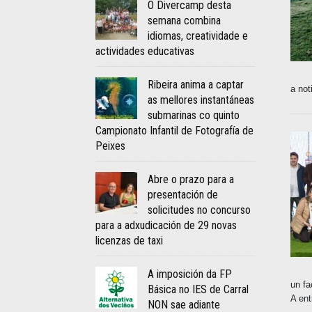
O Divercamp desta
semana combina
idiomas, creatividade e
actividades educativas
Ribeira anima a captar
a no
as mellores instantáneas
submarinas co quinto
Campionato Infantil de Fotografía de
Peixes
Abre o prazo para a
presentación de
solicitudes no concurso
para a adxudicación de 29 novas
licenzas de taxi
A imposición da FP
un fa
Básica no IES de Carral
A ent
NON sae adiante