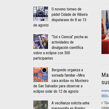
O noveno torneo de
pádel Cidade de Ribeira
disputarase do 8 ao 15
de agosto
“Sol x Ciencia” pecha as
actividades de
divulgación científica
sobre a eclipse con 300
participantes
Bergondo organiza a
Mar
xornada familiar «Mira
cara arriba» no Mosteiro
su
de San Salvador para observar a
enero
eclipse solar do 12 de agosto
Miño
A veciñanza solicita unha
• “Qu
coraz
marquesiña en Rumbo