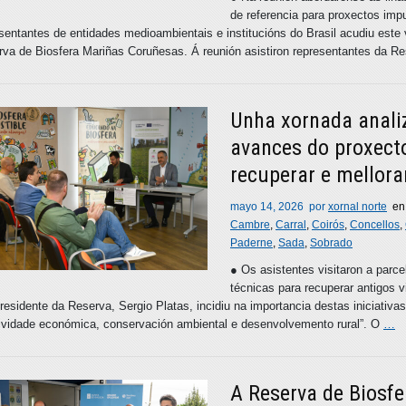
de referencia para proxectos im
sentantes de entidades medioambientais e institucións do Brasil acudiu este
va de Biosfera Mariñas Coruñesas. Á reunión asistiron representantes da R
Unha xornada analiz
avances do proxec
recuperar e mellora
mayo 14, 2026
por
xornal norte
e
Cambre
,
Carral
,
Coirós
,
Concellos
,
Paderne
,
Sada
,
Sobrado
● Os asistentes visitaron a parc
técnicas para recuperar antigos 
residente da Reserva, Sergio Platas, incidiu na importancia destas iniciativa
ividade económica, conservación ambiental e desenvolvemento rural”. O
…
A Reserva de Biosfe