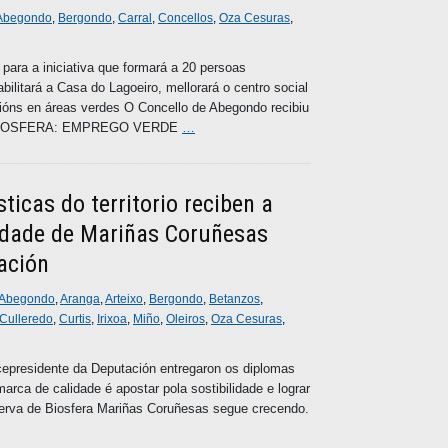
Abegondo
,
Bergondo
,
Carral
,
Concellos
,
Oza Cesuras
,
para a iniciativa que formará a 20 persoas
ilitará a Casa do Lagoeiro, mellorará o centro social
óns en áreas verdes O Concello de Abegondo recibiu
A DE BIOSFERA: EMPREGO VERDE
…
ticas do territorio reciben a
lidade de Mariñas Coruñesas
iación
Abegondo
,
Aranga
,
Arteixo
,
Bergondo
,
Betanzos
,
Culleredo
,
Curtis
,
Irixoa
,
Miño
,
Oleiros
,
Oza Cesuras
,
cepresidente da Deputación entregaron os diplomas
marca de calidade é apostar pola sostibilidade e lograr
Reserva de Biosfera Mariñas Coruñesas segue crecendo.