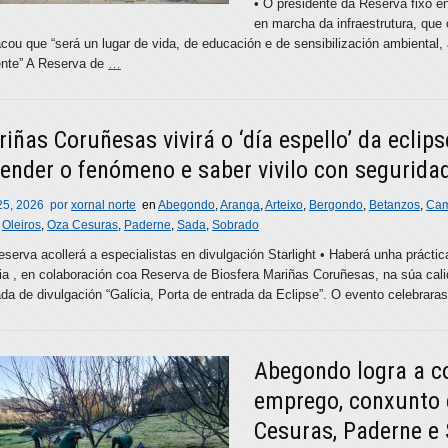
• O presidente da Reserva fixo e
en marcha da infraestrutura, que
cou que “será un lugar de vida, de educación e de sensibilización ambiental
ente” A Reserva de
…
iñas Coruñesas vivirá o ‘día espello’ da ecli
ender o fenómeno e saber vivilo con segurida
 25, 2026
por
xornal norte
en
Abegondo
,
Aranga
,
Arteixo
,
Bergondo
,
Betanzos
,
Cam
,
Oleiros
,
Oza Cesuras
,
Paderne
,
Sada
,
Sobrado
eserva acollerá a especialistas en divulgación Starlight • Haberá unha prácti
ia , en colaboración coa Reserva de Biosfera Mariñas Coruñesas, na súa calid
da de divulgación “Galicia, Porta de entrada da Eclipse”. O evento celebra
Abegondo logra a c
emprego, conxunto 
Cesuras, Paderne e