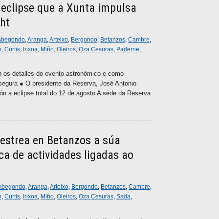
 eclipse que a Xunta impulsa
ght
Abegondo
,
Aranga
,
Arteixo
,
Bergondo
,
Betanzos
,
Cambre
,
o
,
Curtis
,
Irixoa
,
Miño
,
Oleiros
,
Oza Cesuras
,
Paderne
,
n os detalles do evento astronómico e como
 segura ● O presidente da Reserva, José Antonio
pón a eclipse total do 12 de agosto A sede da Reserva
estrea en Betanzos a súa
ca de actividades ligadas ao
Abegondo
,
Aranga
,
Arteixo
,
Bergondo
,
Betanzos
,
Cambre
,
o
,
Curtis
,
Irixoa
,
Miño
,
Oleiros
,
Oza Cesuras
,
Sada
,