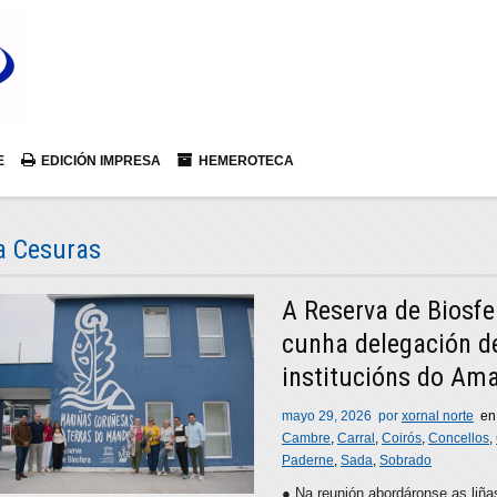
E
EDICIÓN IMPRESA
HEMEROTECA
a Cesuras
A Reserva de Biosf
cunha delegación d
institucións do Ama
mayo 29, 2026
por
xornal norte
e
Cambre
,
Carral
,
Coirós
,
Concellos
,
Paderne
,
Sada
,
Sobrado
● Na reunión abordáronse as liña