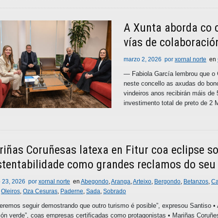
A Xunta aborda co 
vías de colaboració
marzo 2, 2026
por
xornal norte
en
— Fabiola García lembrou que o 
neste concello as axudas do bon
vindeiros anos recibirán máis de
investimento total de preto de 2
iñas Coruñesas latexa en Fitur coa eclipse so
stentabilidade como grandes reclamos do seu
 23, 2026
por
xornal norte
en
Abegondo
,
Aranga
,
Arteixo
,
Bergondo
,
Betanzos
,
C
,
Oleiros
,
Oza Cesuras
,
Paderne
,
Sada
,
Sobrado
eremos seguir demostrando que outro turismo é posible”, expresou Santiso 
ón verde”, coas empresas certificadas como protagonistas • Mariñas Coruñe