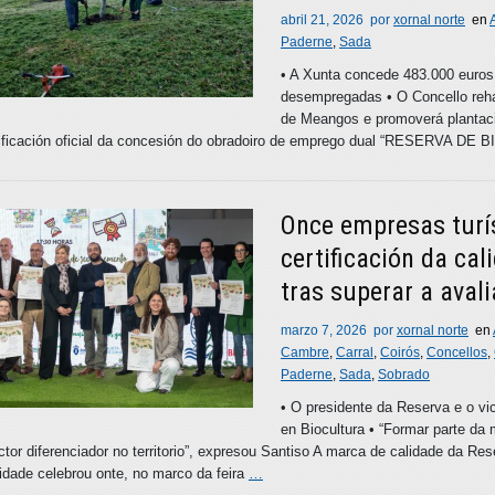
abril 21, 2026
por
xornal norte
en
Paderne
,
Sada
• A Xunta concede 483.000 euros 
desempregadas • O Concello rehab
de Meangos e promoverá plantaci
tificación oficial da concesión do obradoiro de emprego dual “RESERV
Once empresas turís
certificación da ca
tras superar a aval
marzo 7, 2026
por
xornal norte
en
Cambre
,
Carral
,
Coirós
,
Concellos
,
Paderne
,
Sada
,
Sobrado
• O presidente da Reserva e o vi
en Biocultura • “Formar parte da 
ctor diferenciador no territorio”, expresou Santiso A marca de calidade da 
idade celebrou onte, no marco da feira
…