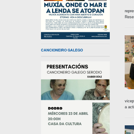
repre
Reser
CANCIONEIRO GALEGO
vicep
a act