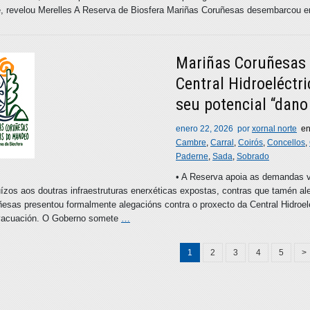
, revelou Merelles A Reserva de Biosfera Mariñas Coruñesas desembarcou en F
Mariñas Coruñesas 
Central Hidroeléct
seu potencial “dano 
enero 22, 2026
por
xornal norte
e
Cambre
,
Carral
,
Coirós
,
Concellos
,
Paderne
,
Sada
,
Sobrado
• A Reserva apoia as demandas v
ízos aos doutras infraestruturas enerxéticas expostas, contras que tamén a
esas presentou formalmente alegacións contra o proxecto da Central Hidroel
vacuación. O Goberno somete
…
1
2
3
4
5
>