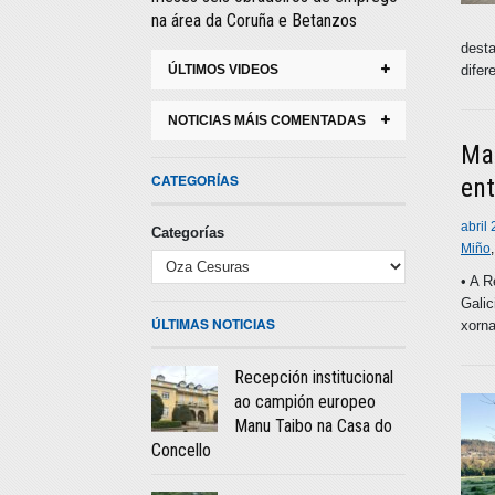
na área da Coruña e Betanzos
desta
difer
ÚLTIMOS VIDEOS
NOTICIAS MÁIS COMENTADAS
Mar
CATEGORÍAS
ent
abril
Categorías
Miño
• A R
Galic
ÚLTIMAS NOTICIAS
xorna
Recepción institucional
ao campión europeo
Manu Taibo na Casa do
Concello