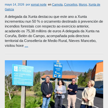
mayo 14, 2026
por
xornal norte
en
Carnota
,
Concellos
,
Muros
,
Xunta de
Galicia
A delegada da Xunta destacou que este ano a Xunta
incrementou nun 50 % o orzamento destinado á prevención de
incendios forestais con respecto ao exercicio anterior,
acadando os 75,38 millóns de euros A delegada da Xunta na
Coruña, Belén do Campo, acompañada pola directora
territorial da Consellería de Medio Rural, Nieves Mancebo,
visitou hoxe
…