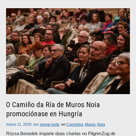
O Camiño da Ría de Muros Noia
promociónase en Hungría
marzo 11, 2026
por
xornal norte
en
Concellos
,
Muros
,
Noia
Rózsa Benedek imparte dúas charlas no PilgrimZug de