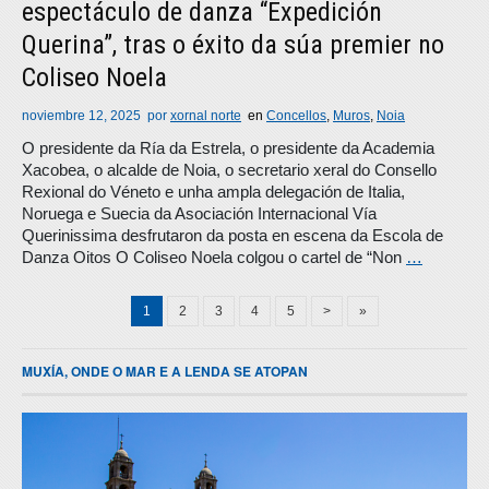
espectáculo de danza “Expedición
Querina”, tras o éxito da súa premier no
Coliseo Noela
noviembre 12, 2025
por
xornal norte
en
Concellos
,
Muros
,
Noia
O presidente da Ría da Estrela, o presidente da Academia
Xacobea, o alcalde de Noia, o secretario xeral do Consello
Rexional do Véneto e unha ampla delegación de Italia,
Noruega e Suecia da Asociación Internacional Vía
Querinissima desfrutaron da posta en escena da Escola de
Danza Oitos O Coliseo Noela colgou o cartel de “Non
…
1
2
3
4
5
>
»
MUXÍA, ONDE O MAR E A LENDA SE ATOPAN