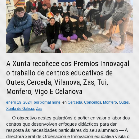
A Xunta recoñece cos Premios Innovagal
o traballo de centros educativos de
Outes, Cerceda, Vilanova, Zas, Tui,
Monfero, Vigo E Celanova
enero 19, 2024
por
xornal norte
en
Cerceda
,
Concellos
,
Monfero
,
Outes
,
Xunta de Galicia
,
Zas
— O obxectivo destes galardóns é poñer en valor o labor dos
centros que desenvolven enfoques didácticos para dar
resposta ás necesidades particulares do seu alumnado — A
directora xeral de Ordenación e Innovación educativa visita o