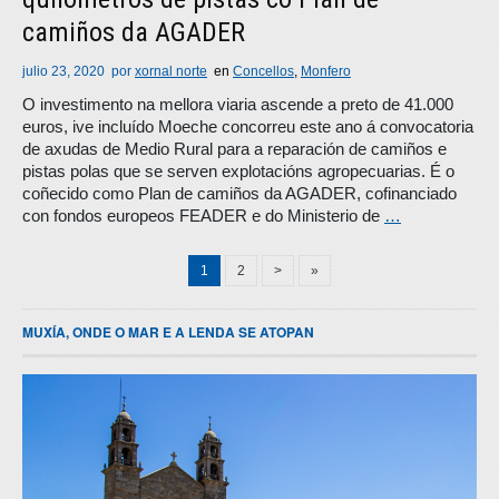
camiños da AGADER
julio 23, 2020
por
xornal norte
en
Concellos
,
Monfero
O investimento na mellora viaria ascende a preto de 41.000
euros, ive incluído Moeche concorreu este ano á convocatoria
de axudas de Medio Rural para a reparación de camiños e
pistas polas que se serven explotacións agropecuarias. É o
coñecido como Plan de camiños da AGADER, cofinanciado
con fondos europeos FEADER e do Ministerio de
…
1
2
>
»
MUXÍA, ONDE O MAR E A LENDA SE ATOPAN