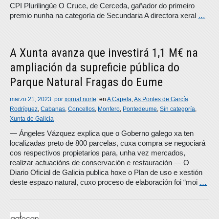
CPI Plurilingüe O Cruce, de Cerceda, gañador do primeiro
premio nunha na categoría de Secundaria A directora xeral
…
A Xunta avanza que investirá 1,1 M€ na
ampliación da supreficie pública do
Parque Natural Fragas do Eume
marzo 21, 2023
por
xornal norte
en
A Capela
,
As Pontes de García
Rodríguez
,
Cabanas
,
Concellos
,
Monfero
,
Pontedeume
,
Sin categoría
,
Xunta de Galicia
— Ángeles Vázquez explica que o Goberno galego xa ten
localizadas preto de 800 parcelas, cuxa compra se negociará
cos respectivos propietarios para, unha vez mercados,
realizar actuacións de conservación e restauración — O
Diario Oficial de Galicia publica hoxe o Plan de uso e xestión
deste espazo natural, cuxo proceso de elaboración foi “moi
…