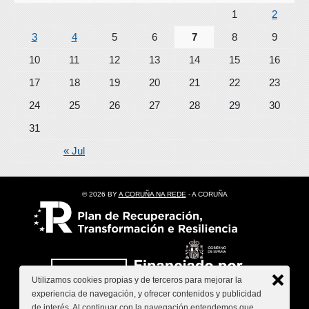
1
2
3
4
5
6
7
8
9
10
11
12
13
14
15
16
17
18
19
20
21
22
23
24
25
26
27
28
29
30
31
« Jul
© 2026 BY
A CORUÑA NA REDE
- A CORUÑA
Utilizamos cookies propias y de terceros para mejorar la
experiencia de navegación, y ofrecer contenidos y publicidad
de interés. Al continuar con la navegación entendemos que