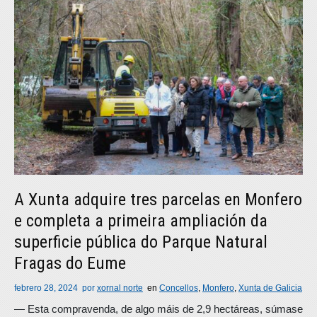
A Xunta adquire tres parcelas en Monfero
e completa a primeira ampliación da
superficie pública do Parque Natural
Fragas do Eume
febrero 28, 2024
por
xornal norte
en
Concellos
,
Monfero
,
Xunta de Galicia
― Esta compravenda, de algo máis de 2,9 hectáreas, súmase