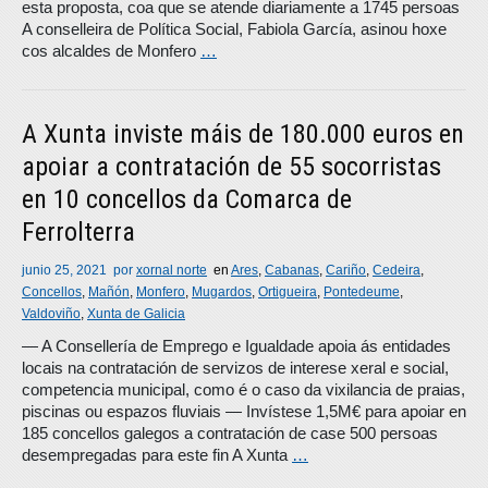
esta proposta, coa que se atende diariamente a 1745 persoas
A conselleira de Política Social, Fabiola García, asinou hoxe
cos alcaldes de Monfero
…
A Xunta inviste máis de 180.000 euros en
apoiar a contratación de 55 socorristas
en 10 concellos da Comarca de
Ferrolterra
junio 25, 2021
por
xornal norte
en
Ares
,
Cabanas
,
Cariño
,
Cedeira
,
Concellos
,
Mañón
,
Monfero
,
Mugardos
,
Ortigueira
,
Pontedeume
,
Valdoviño
,
Xunta de Galicia
― A Consellería de Emprego e Igualdade apoia ás entidades
locais na contratación de servizos de interese xeral e social,
competencia municipal, como é o caso da vixilancia de praias,
piscinas ou espazos fluviais ― Invístese 1,5M€ para apoiar en
185 concellos galegos a contratación de case 500 persoas
desempregadas para este fin A Xunta
…