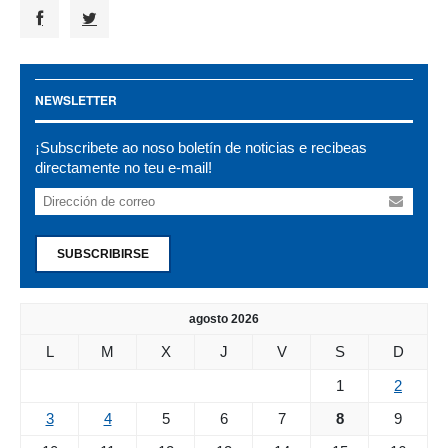
NEWSLETTER
¡Subscribete ao noso boletín de noticias e recibeas
directamente no teu e-mail!
SUBSCRIBIRSE
agosto 2026
L
M
X
J
V
S
D
1
2
3
4
5
6
7
8
9